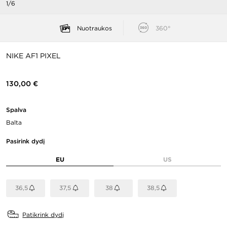
1/6
Nuotraukos
360°
NIKE AF1 PIXEL
130,00 €
Spalva
Balta
Pasirink dydį
EU
US
36,5
37,5
38
38,5
Patikrink dydį