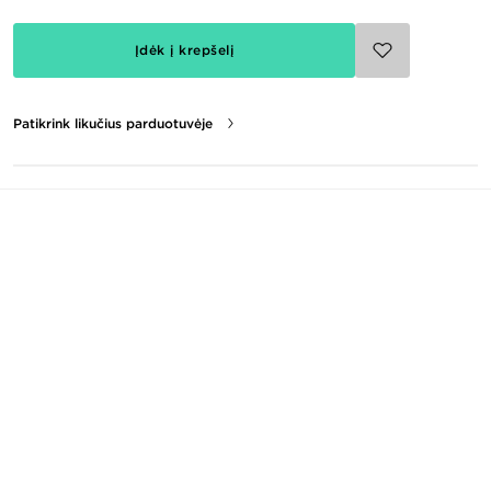
Įdėk į krepšelį
Patikrink likučius parduotuvėje