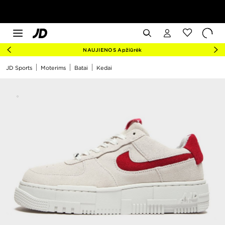
NAUJIENOS Apžiūrėk
JD Sports
Moterims
Batai
Kedai