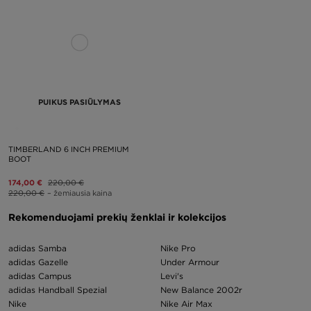
PUIKUS PASIŪLYMAS
TIMBERLAND 6 INCH PREMIUM
BOOT
174,00 €
220,00 €
220,00 €
– žemiausia kaina
Rekomenduojami prekių ženklai ir kolekcijos
adidas Samba
Nike Pro
adidas Gazelle
Under Armour
adidas Campus
Levi's
adidas Handball Spezial
New Balance 2002r
Nike
Nike Air Max