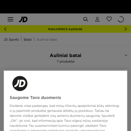
NAUJIENOS Apžiūrėk
JD Sports
Batai
Auliniai batai
Auliniai batai
7 produktai
Rūšiuoti:
Rekomenduojama
Filtruoti
Saugome Tavo duomenis
Dedame visas pastangas, kad mūsų Klientų apsipirkimai būtų sėkmingi,
o jų pasirinkti produktai geriausiai atitiktų jų poreikius. Tačiau tai
darome visiškai gerbdami visų asmens duomenų saugumą. Spustelk
„OK“, jei nori, kad informaciją apie Tavo elgesį mūsų svetainėje
naudotume Tau suasmenintam turiniui parengti, įskaitant Tavo
poreikiams ir interesams pritaikytas produktų rekomendacijas,