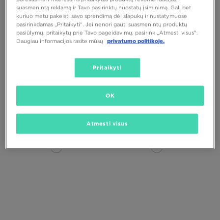
suasmenintą reklamą ir Tavo pasirinktų nuostatų įsiminimą. Gali bet
kuriuo metu pakeisti savo sprendimą dėl slapukų ir nustatymuose
pasirinkdamas „Pritaikyti“. Jei nenori gauti suasmenintų produktų
pasiūlymų, pritaikytų prie Tavo pageidavimų, pasirink „Atmesti visus”.
Daugiau informacijos rasite mūsų
privatumo politikoje.
TIMBERLAND PREMIUM 6 INCH
TIMBERLAND 6 IN PREMIUM WP
Pritaikyti
BOOT - W
BOOT
160,00 €
230,00 €
OK
Atmesti visus