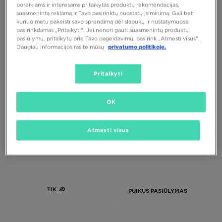
poreikiams ir interesams pritaikytas produktų rekomendacijas,
suasmenintą reklamą ir Tavo pasirinktų nuostatų įsiminimą. Gali bet
kuriuo metu pakeisti savo sprendimą dėl slapukų ir nustatymuose
TIK
pasirinkdamas „Pritaikyti“. Jei nenori gauti suasmenintų produktų
pasiūlymų, pritaikytų prie Tavo pageidavimų, pasirink „Atmesti visus”.
Daugiau informacijos rasite mūsų
privatumo politikoje.
NIKE BRA W NK INDY BRA
NIKE BRA PRO DRI-FIT SEAMLESS
MARŠKINĖLIAI GLS
LIGHT SUPPORT
Pritaikyti
43,00 €
45,00 €
OK
Atmesti visus
TIK
PUIKUS PASIŪLYMAS