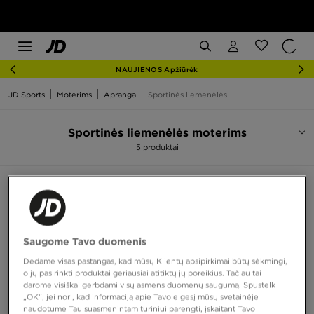
NAUJIENOS Apžiūrėk
JD Sports
Moterims
Apranga
Sportinės liemenėlės
Sportinės liemenėlės moterims
5 produktai
Rūšiuoti:
Rekomenduojama
Filtruoti
Saugome Tavo duomenis
Dedame visas pastangas, kad mūsų Klientų apsipirkimai būtų sėkmingi,
o jų pasirinkti produktai geriausiai atitiktų jų poreikius. Tačiau tai
darome visiškai gerbdami visų asmens duomenų saugumą. Spustelk
„OK“, jei nori, kad informaciją apie Tavo elgesį mūsų svetainėje
naudotume Tau suasmenintam turiniui parengti, įskaitant Tavo