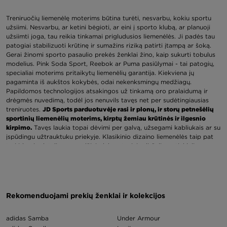
Treniruočių liemenėlę moterims būtina turėti, nesvarbu, kokiu sportu
užsiimi. Nesvarbu, ar ketini bėgioti, ar eini į sporto klubą, ar planuoji
užsiimti joga, tau reikia tinkamai prigludusios liemenėlės. Ji padės tau
patogiai stabilizuoti krūtinę ir sumažins riziką patirti įtampą ar šoką.
Gerai žinomi sporto pasaulio prekės ženklai žino, kaip sukurti tobulus
modelius. Pink Soda Sport, Reebok ar Puma pasiūlymai - tai patogių,
specialiai moterims pritaikytų liemenėlių garantija. Kiekviena jų
pagaminta iš aukštos kokybės, odai nekenksmingų medžiagų.
Papildomos technologijos atsakingos už tinkamą oro pralaidumą ir
drėgmės nuvedimą, todėl jos nenuvils tavęs net per sudėtingiausias
treniruotes.
JD Sports parduotuvėje rasi ir plonų, ir storų petnešėlių
sportinių liemenėlių moterims, kirptų žemiau krūtinės ir ilgesnio
kirpimo.
Tavęs laukia topai dėvimi per galvą, užsegami kabliukais ar su
įspūdingu užtrauktuku priekyje. Klasikinio dizaino liemenėlės taip pat
turi įdomių detalių, pavyzdžiui, dekoratyvinių dirželių ar tinklelio
intarpų. Tokie modeliai, kaip
Nike sportinė liemenėlė
, yra puikus
pasirinkimas moterims, norinčioms ir praktiškumo, ir stilingos sportinės
išvaizdos.
Rask tobulą sportinę liemenėlę moterims
Rekomenduojami prekių ženklai ir kolekcijos
JD tau surinkome šimtus puikių sportinių liemenėlių moterims
modelių.
Žinome, kad kiekviena moteris yra skirtinga - ji turi ne tik
adidas Samba
Under Armour
skirtingą kūną, bet ir skirtingą skonį. Todėl rasi pasiūlymų tiek