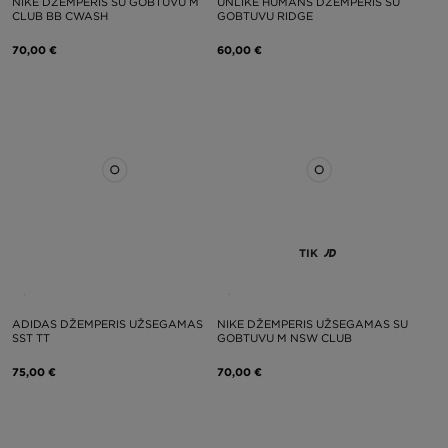
NIKE DŽEMPERIS SU GOBTUVU M
UNLIKE HUMANS DŽEMPERIS SU
CLUB BB CWASH
GOBTUVU RIDGE
70,00 €
60,00 €
TIK
ADIDAS DŽEMPERIS UŽSEGAMAS
NIKE DŽEMPERIS UŽSEGAMAS SU
SST TT
GOBTUVU M NSW CLUB
75,00 €
70,00 €