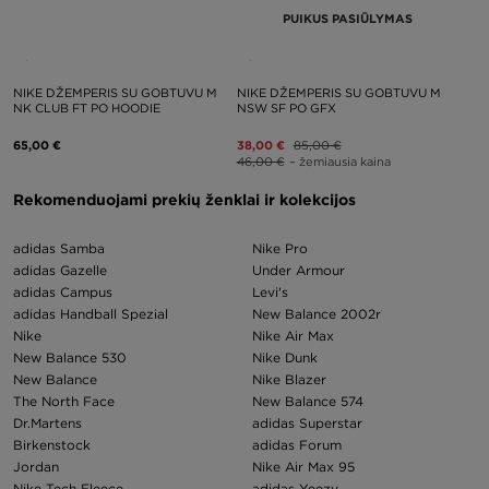
PUIKUS PASIŪLYMAS
NIKE DŽEMPERIS SU GOBTUVU M
NIKE DŽEMPERIS SU GOBTUVU M
NK CLUB FT PO HOODIE
NSW SF PO GFX
65,00 €
38,00 €
85,00 €
46,00 €
– žemiausia kaina
Rekomenduojami prekių ženklai ir kolekcijos
adidas Samba
Nike Pro
adidas Gazelle
Under Armour
adidas Campus
Levi's
adidas Handball Spezial
New Balance 2002r
Nike
Nike Air Max
New Balance 530
Nike Dunk
New Balance
Nike Blazer
The North Face
New Balance 574
Dr.Martens
adidas Superstar
Birkenstock
adidas Forum
Jordan
Nike Air Max 95
Nike Tech Fleece
adidas Yeezy