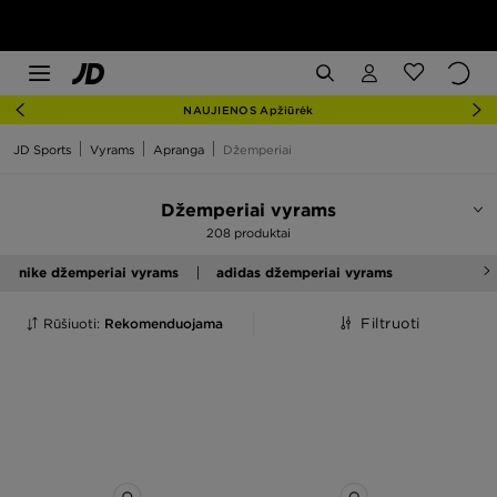
NAUJIENOS Apžiūrėk
JD Sports
Vyrams
Apranga
Džemperiai
Džemperiai vyrams
208 produktai
nike džemperiai vyrams
adidas džemperiai vyrams
Rūšiuoti:
Rekomenduojama
Filtruoti