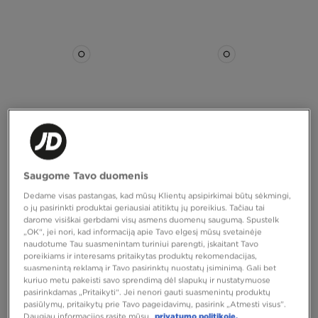
TIK
TIK
MCKENZIE DŽEMPERIS SU
ADIDAS DŽEMPERIS SU GOBTUVU
GOBTUVU ROCCO
CS BD HD
Saugome Tavo duomenis
Dedame visas pastangas, kad mūsų Klientų apsipirkimai būtų sėkmingi,
37,00 €
70,00 €
o jų pasirinkti produktai geriausiai atitiktų jų poreikius. Tačiau tai
darome visiškai gerbdami visų asmens duomenų saugumą. Spustelk
„OK“, jei nori, kad informaciją apie Tavo elgesį mūsų svetainėje
naudotume Tau suasmenintam turiniui parengti, įskaitant Tavo
poreikiams ir interesams pritaikytas produktų rekomendacijas,
suasmenintą reklamą ir Tavo pasirinktų nuostatų įsiminimą. Gali bet
kuriuo metu pakeisti savo sprendimą dėl slapukų ir nustatymuose
pasirinkdamas „Pritaikyti“. Jei nenori gauti suasmenintų produktų
pasiūlymų, pritaikytų prie Tavo pageidavimų, pasirink „Atmesti visus”.
Daugiau informacijos rasite mūsų
privatumo politikoje.