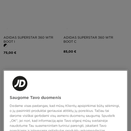
ADIDAS SUPERSTAR 360 WTR
ADIDAS SUPERSTAR 360 WTR
BOOT I
BOOT C
85,00 €
75,00 €
Saugome Tavo duomenis
Dedame visas pastangas, kad mūsų Klientų apsipirkimai būtų sėkmingi,
o jų pasirinkti produktai geriausiai atitiktų jų poreikius. Tačiau tai
darome visiškai gerbdami visų asmens duomenų saugumą. Spustelk
„OK“, jei nori, kad informaciją apie Tavo elgesį mūsų svetainėje
naudotume Tau suasmenintam turiniui parengti, įskaitant Tavo
poreikiams ir interesams pritaikytas produktų rekomendacijas,