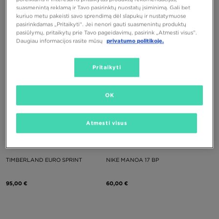
TIMBERLAND GS MOTION 6 MID
TIMBERLAND GS MOTION 6 MID
suasmenintą reklamą ir Tavo pasirinktų nuostatų įsiminimą. Gali bet
F/LWP
F/LWP
kuriuo metu pakeisti savo sprendimą dėl slapukų ir nustatymuose
pasirinkdamas „Pritaikyti“. Jei nenori gauti suasmenintų produktų
110,00 €
110,00 €
pasiūlymų, pritaikytų prie Tavo pageidavimų, pasirink „Atmesti visus”.
Daugiau informacijos rasite mūsų
privatumo politikoje.
Pritaikyti
OK
Atmesti visus
TIMBERLAND EURO SPRINT
NIKE MANOA 17 BP
95,00 €
60,00 €