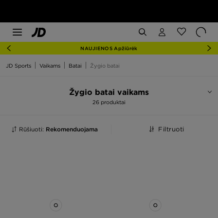
NAUJIENOS Apžiūrėk
JD Sports
Vaikams
Batai
Žygio batai
Žygio batai vaikams
26 produktai
Rūšiuoti:
Rekomenduojama
Filtruoti