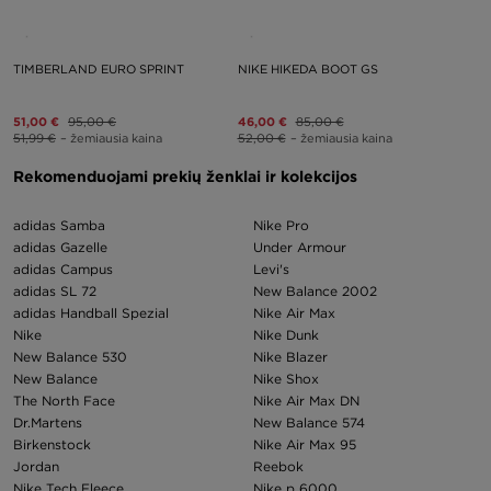
TIMBERLAND EURO SPRINT
NIKE HIKEDA BOOT GS
51,00 €
95,00 €
46,00 €
85,00 €
51,99 €
– žemiausia kaina
52,00 €
– žemiausia kaina
Rekomenduojami prekių ženklai ir kolekcijos
adidas Samba
Nike Pro
adidas Gazelle
Under Armour
adidas Campus
Levi's
adidas SL 72
New Balance 2002
adidas Handball Spezial
Nike Air Max
Nike
Nike Dunk
New Balance 530
Nike Blazer
New Balance
Nike Shox
The North Face
Nike Air Max DN
Dr.Martens
New Balance 574
Birkenstock
Nike Air Max 95
Jordan
Reebok
Nike Tech Fleece
Nike p 6000