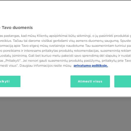
 Tavo duomenis
 pastangas, kad mūsų Klientų apsipirkimai būtų sėkmingi, o jų pasirinkti produktai g
Spalva
 poreikius. Tačiau tai darome visiškai gerbdami visų asmens duomenų saugumą. Spustel
nformaciją apie Tavo elgesį mūsų svetainėje naudotume Tau suasmenintam turiniui pa
avo poreikiams ir interesams pritaikytas produktų rekomendacijas, suasmenintą reklam
nuostatų įsiminimą. Gali bet kuriuo metu pakeisti savo sprendimą dėl slapukų ir nust
as „Pritaikyti“. Jei nenori gauti suasmenintų produktų pasiūlymų, pritaikytų prie Ta
tmesti visus”. Daugiau informacijos rasite mūsų
privatumo politikoje.
aikyti
Atmesti visus