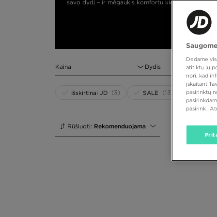
savo dydį – ir mėgaukis komfortu kiekvieną dieną.
Saugome
Dedame visas
Kaina
Dydis
atitiktų jų
nori, kad i
įskaitant T
(3)
(13)
pasirinktų 
Išskirtinai JD
SALE
pasirinkdam
pasirink „A
Rūšiuoti:
Rekomenduojama
Prit