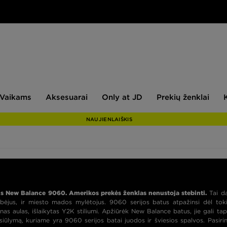
aikams
Aksesuarai
Only
Prekių
Vaikams
Aksesuarai
Only at JD
Prekių ženklai
at
ženklai
JD
NAUJIENLAIŠKIS
is New Balance 9060. Amerikos prekės ženklas nenustoja stebinti.
Tai d
rbėjus, ir miesto mados mylėtojus. 9060 serijos batus atpažinsi dėl tok
as aulas, išlaikytas Y2K stiliumi. Apžiūrėk New Balance batus, jie gali tap
ūlymą, kuriame yra 9060 serijos batai juodos ir šviesios spalvos. Pasiri