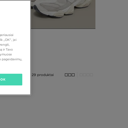
eriausiai
k „OK“, jei
rengti,
ą ir Tavo
atymuose
vo pageidavimų,
29 produktai
OK