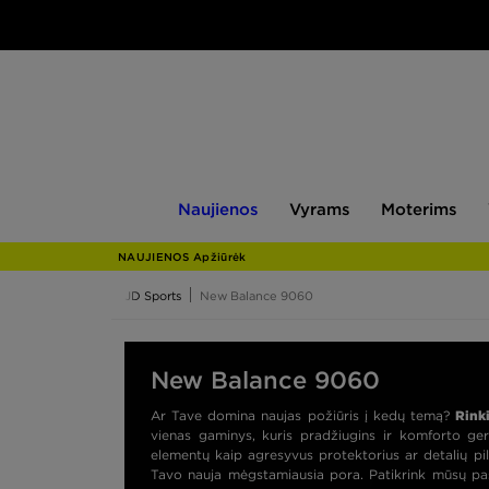
Naujienos
Vyrams
Moterims
V
Naujienos
Vyrams
Moterims
NAUJIENOS Apžiūrėk
JD Sports
New Balance 9060
New Balance 9060
Ar Tave domina naujas požiūris į kedų temą?
Rink
vienas gaminys, kuris pradžiugins ir komforto ge
elementų kaip agresyvus protektorius ar detalių piln
Tavo nauja mėgstamiausia pora. Patikrink mūsų pasi