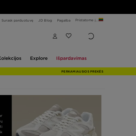
Pristatome į...
Surask parduotuvę
JD Blog
Pagalba
Explore
Išpardavimas
Kolekcijos
Explore
Išpardavimas
PERKAMIAUSIOS PREKĖS
ar
ių
ti
nk