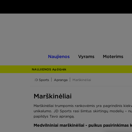
Naujienos
Vyrams
Moterims
V
Naujienos
Vyrams
Moterims
NAUJIENOS Apžiūrėk
JD Sports
Apranga
Marškinėliai
Marškinėliai
Marškinėliai trumpomis rankovėmis yra pagrindinis kiekvi
unikalumo. JD Sports rasi šimtus skirtingų modelių – nuo 
papildys Tavo aprangą.
Medvilniniai marškinėliai - puikus pasirinkimas