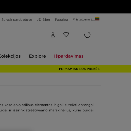
Pristatome į...
Surask parduotuvę
JD Blog
Pagalba
Explore
Išpardavimas
Kolekcijos
Explore
Išpardavimas
PERKAMIAUSIOS PREKĖS
kasdienio stiliaus elementas ir gali suteikti aprangai
ia, ir išsirink streetwear‘o marškinėlius, kurie puikiai