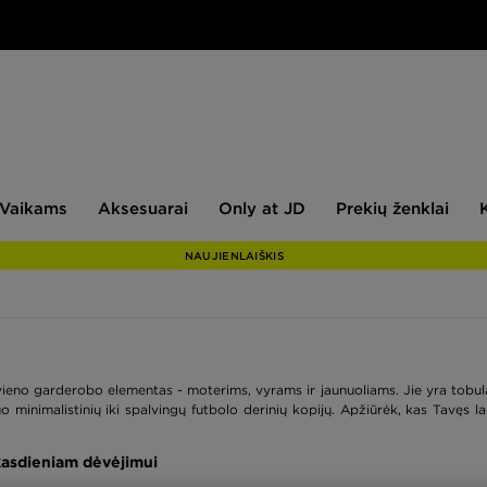
aikams
Aksesuarai
Only
Prekių
Vaikams
Aksesuarai
Only at JD
Prekių ženklai
at
ženklai
JD
NAUJIENLAIŠKIS
eno garderobo elementas - moterims, vyrams ir jaunuoliams. Jie yra tobulas 
minimalistinių iki spalvingų futbolo derinių kopijų. Apžiūrėk, kas Tavęs lauk
 kasdieniam dėvėjimui