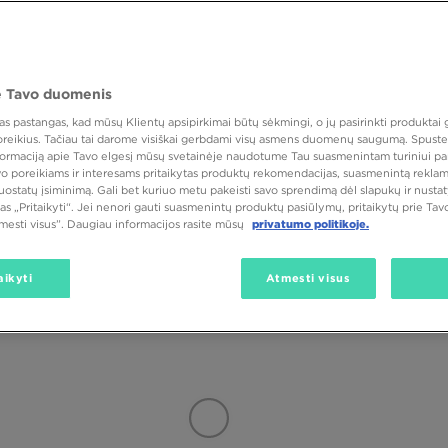
kis iš medvilnės pagamintus modelius - tai geriausias pasirinkimas kasdieniam
kiems žmonėms. Be to, medvilniniai
marškinėliai
yra higroskopiški, todėl ge
rai. JD rasi madingų medvilninių marškinėlių vyrams, moterims ir vaikams.
anžinės spalvos. Madingi mėgstamos spalvos
marškinėliai
puikiai tinka dėvėt
Gamintojas
Dydis
Spalva
 striukę. Medvilniniai marškinėliai taip pat puikiai derės su sportiniu kosti
 Tavo duomenis
e puikiai tinka ypač šaltesniais mėnesiais ar ankstyvą pavasarį. Dėvimi po
oras!
 pastangas, kad mūsų Klientų apsipirkimai būtų sėkmingi, o jų pasirinkti produktai g
 poreikius. Tačiau tai darome visiškai gerbdami visų asmens duomenų saugumą. Spustel
ear‘as
nformaciją apie Tavo elgesį mūsų svetainėje naudotume Tau suasmenintam turiniui pa
avo poreikiams ir interesams pritaikytas produktų rekomendacijas, suasmenintą reklam
ai Tave įkvepia 80-90-ųjų stilius? Tada Tavo kolekcijoje turi būti geriau
nuostatų įsiminimą. Gali bet kuriuo metu pakeisti savo sprendimą dėl slapukų ir nust
li lengvai priderinti marškinėlius prie savo aprangos. Gali rinktis baltą polo
as „Pritaikyti“. Jei nenori gauti suasmenintų produktų pasiūlymų, pritaikytų prie Ta
škinėlius, taip pat turi iš ko rinktis. Geriausių futbolo komandų aprangą i
tmesti visus”. Daugiau informacijos rasite mūsų
privatumo politikoje.
egamu džemperiu su gobtuvu. Jei prie futbolo marškinėlių priderinsi daddy s
aip pat puikus pasirinkimas treniruotei, bėgiojimui ar savaitgalio išvykai į mi
Apžiūrėk, kokių kitų vyriškų futbolo marškinėlių gali rasti JD Sports!
aikyti
Atmesti visus