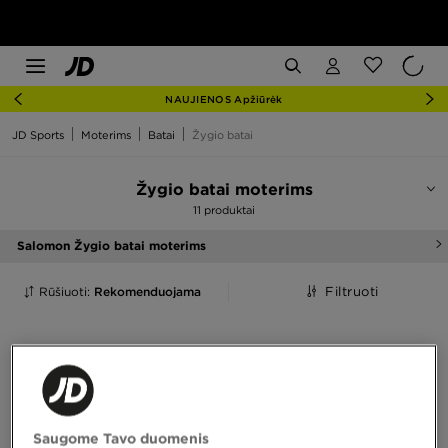
NAUJIENOS Apžiūrėk
JD Sports
Moterims
Batai
Žygio batai
Žygio batai moterims
11 produktai
Salomon Žygio batai moterims
Rūšiuoti:
Rekomenduojama
Filtruoti
Saugome Tavo duomenis