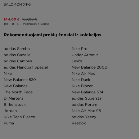
SALOMON XT-6
144,00 €
180,00 €
180,00 €
– žemiausia kaina
Rekomenduojami prekių ženklai ir kolekcijos
adidas Samba
Nike Pro
adidas Gazelle
Under Armour
adidas Campus
Levi's
adidas Handball Spezial
New Balance 2002r
Nike
Nike Air Max
New Balance 530
Nike Dunk
New Balance
Nike Blazer
The North Face
New Balance 574
Dr.Martens
adidas Superstar
Birkenstock
adidas Forum
Jordan
Nike Air Max 95
Nike Tech Fleece
adidas Yeezy
Puma
Reebok
Air Jordan 1
Nike p 6000
Converse
Nike Huarache