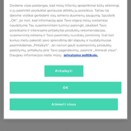
Dedame visas pastangas, kad mūsų Klientų apsipirkimai būtų sėkmingi,
o jų pasirinkti produktai geriausiai atitiktų jų poreikius. Tačiau tai
darome visiškai gerbdami visų asmens duomenų saugumą. Spustelk
„OK“, jei nori, kad informaciją apie Tavo elgesį mūsų svetainėje
naudotume Tau suasmenintam turiniui parengti, įskaitant Tavo
poreikiams ir interesams pritaikytas produktų rekomendacijas,
suasmenintą reklamą ir Tavo pasirinktų nuostatų įsiminimą. Gali bet
kuriuo metu pakeisti savo sprendimą dėl slapukų ir nustatymuose
SALOMON XT-6
SALOMON XT-WHISPER
pasirinkdamas „Pritaikyti“. Jei nenori gauti suasmenintų produktų
pasiūlymų, pritaikytų prie Tavo pageidavimų, pasirink „Atmesti visus”.
Daugiau informacijos rasite mūsų
privatumo politikoje.
180,00 €
150,00 €
Pritaikyti
OK
Atmesti visus
TIK