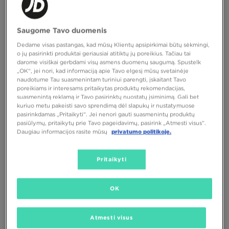
NIKE KELNĖS G NSW STUDIO FLC
NIKE DŽEMPERIS UŽSEGAMAS Z
OH PANT
KAPTUREM G NSW STUDIO FLC
40,00 €
45,00 €
Saugome Tavo duomenis
Dedame visas pastangas, kad mūsų Klientų apsipirkimai būtų sėkmingi,
o jų pasirinkti produktai geriausiai atitiktų jų poreikius. Tačiau tai
darome visiškai gerbdami visų asmens duomenų saugumą. Spustelk
„OK“, jei nori, kad informaciją apie Tavo elgesį mūsų svetainėje
naudotume Tau suasmenintam turiniui parengti, įskaitant Tavo
poreikiams ir interesams pritaikytas produktų rekomendacijas,
suasmenintą reklamą ir Tavo pasirinktų nuostatų įsiminimą. Gali bet
kuriuo metu pakeisti savo sprendimą dėl slapukų ir nustatymuose
pasirinkdamas „Pritaikyti“. Jei nenori gauti suasmenintų produktų
pasiūlymų, pritaikytų prie Tavo pageidavimų, pasirink „Atmesti visus”.
TIK
TIK
Daugiau informacijos rasite mūsų
privatumo politikoje.
Pritaikyti
ADIDAS KELNĖS BUBBLE GFX
ADIDAS DŽEMPERIS SU GOBTUVU
BUBBLE GFX
OK
45,00 €
50,00 €
Atmesti visus