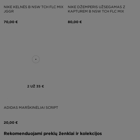
NIKE KELNĖS B NSW TCH FLC MIX
NIKE DŽEMPERIS UŽSEGAMAS Z
JGGR
KAPTUREM B NSW TCH FLC MIX
70,00 €
80,00 €
2 UŽ 35 €
ADIDAS MARŠKINĖLIAI SCRIPT
20,00 €
Rekomenduojami prekių ženklai ir kolekcijos