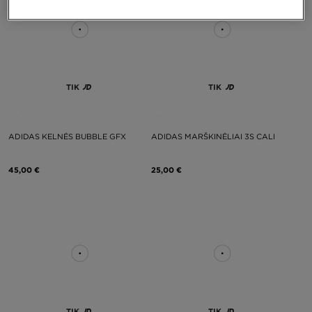
TIK
TIK
ADIDAS KELNĖS BUBBLE GFX
ADIDAS MARŠKINĖLIAI 3S CALI
45,00 €
25,00 €
TIK
TIK