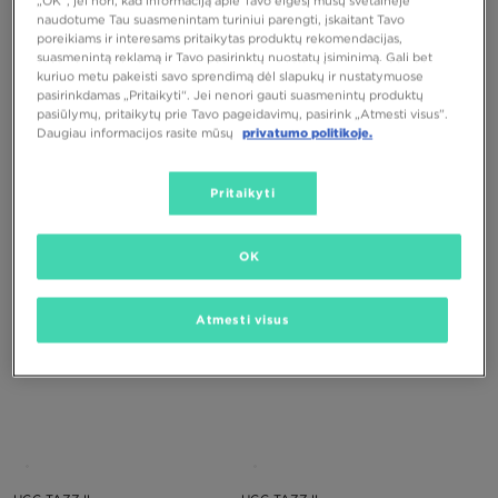
„OK“, jei nori, kad informaciją apie Tavo elgesį mūsų svetainėje
naudotume Tau suasmenintam turiniui parengti, įskaitant Tavo
poreikiams ir interesams pritaikytas produktų rekomendacijas,
suasmenintą reklamą ir Tavo pasirinktų nuostatų įsiminimą. Gali bet
kuriuo metu pakeisti savo sprendimą dėl slapukų ir nustatymuose
pasirinkdamas „Pritaikyti“. Jei nenori gauti suasmenintų produktų
pasiūlymų, pritaikytų prie Tavo pageidavimų, pasirink „Atmesti visus”.
Daugiau informacijos rasite mūsų
privatumo politikoje.
UGG TAZZ II
UGG TAZZ II
Pritaikyti
150,00 €
150,00 €
OK
Atmesti visus