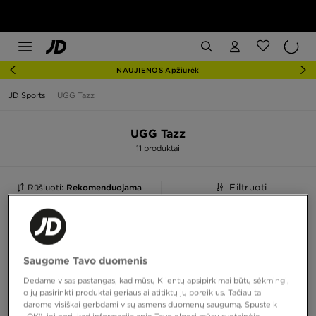
NAUJIENOS Apžiūrėk
JD Sports
UGG Tazz
UGG Tazz
11 produktai
Rūšiuoti:
Rekomenduojama
Filtruoti
Saugome Tavo duomenis
Dedame visas pastangas, kad mūsų Klientų apsipirkimai būtų sėkmingi,
o jų pasirinkti produktai geriausiai atitiktų jų poreikius. Tačiau tai
darome visiškai gerbdami visų asmens duomenų saugumą. Spustelk