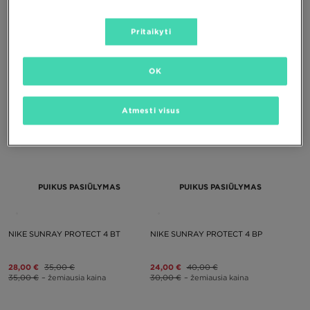
UGG W GOLDENGLOW
UGG W GOLDENGLOW
Pritaikyti
80,00 €
110,00 €
80,00 €
110,00 €
94,00 €
– žemiausia kaina
94,00 €
– žemiausia kaina
OK
Atmesti visus
PUIKUS PASIŪLYMAS
PUIKUS PASIŪLYMAS
NIKE SUNRAY PROTECT 4 BT
NIKE SUNRAY PROTECT 4 BP
28,00 €
35,00 €
24,00 €
40,00 €
35,00 €
– žemiausia kaina
30,00 €
– žemiausia kaina