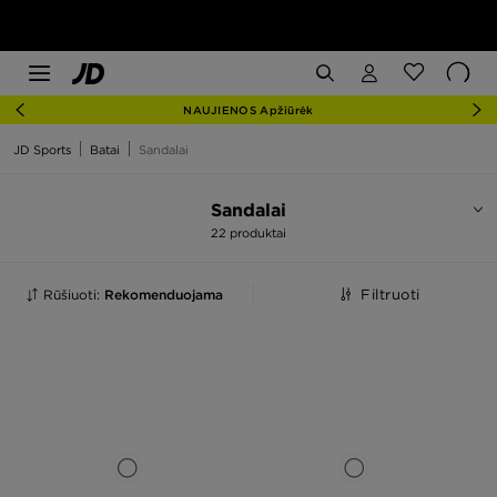
NAUJIENOS Apžiūrėk
JD Sports
Batai
Sandalai
Sandalai
22 produktai
Rūšiuoti:
Rekomenduojama
Filtruoti