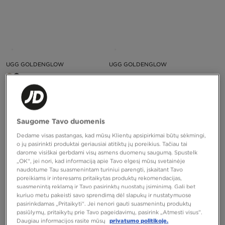
UGG GOLDENGLOW
UGG GOLDENGLOW
95,00 €
95,00 €
Saugome Tavo duomenis
Dedame visas pastangas, kad mūsų Klientų apsipirkimai būtų sėkmingi,
o jų pasirinkti produktai geriausiai atitiktų jų poreikius. Tačiau tai
darome visiškai gerbdami visų asmens duomenų saugumą. Spustelk
„OK“, jei nori, kad informaciją apie Tavo elgesį mūsų svetainėje
naudotume Tau suasmenintam turiniui parengti, įskaitant Tavo
poreikiams ir interesams pritaikytas produktų rekomendacijas,
suasmenintą reklamą ir Tavo pasirinktų nuostatų įsiminimą. Gali bet
PUIKUS PASIŪLYMAS
PUIKUS PASIŪLYMAS
kuriuo metu pakeisti savo sprendimą dėl slapukų ir nustatymuose
pasirinkdamas „Pritaikyti“. Jei nenori gauti suasmenintų produktų
pasiūlymų, pritaikytų prie Tavo pageidavimų, pasirink „Atmesti visus”.
Daugiau informacijos rasite mūsų
privatumo politikoje.