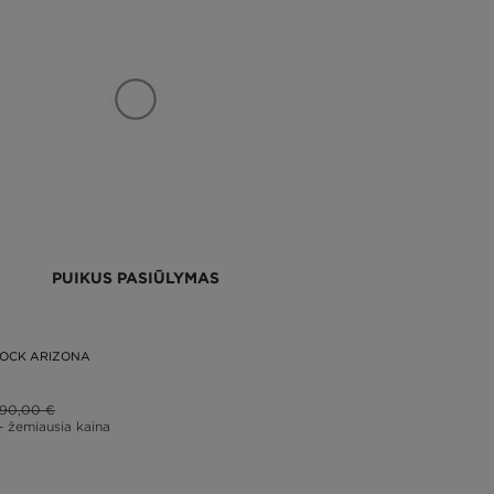
PUIKUS PASIŪLYMAS
TOCK ARIZONA
90,00 €
– žemiausia kaina