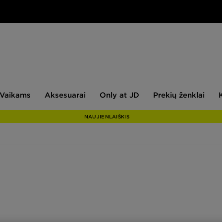
aikams
Aksesuarai
Only
Prekių
Vaikams
Aksesuarai
Only at JD
Prekių ženklai
at
ženklai
JD
NAUJIENLAIŠKIS
alai užplūdo gatves. Atrodo, kad savo kolekcijoje turi juos kiekvien
jų neturi? Laikas tai pakeisti! JD Sports ieškok tobulos Birkenstock poros 
sigailėsi.
miesto ikonos