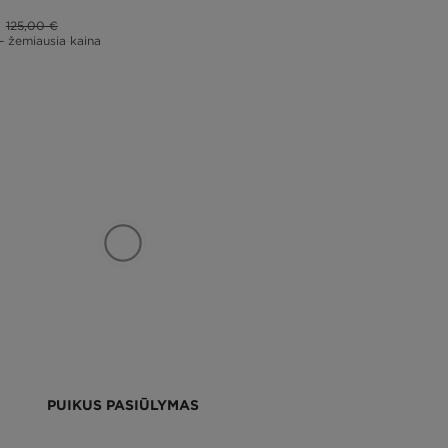
125,00 €
– žemiausia kaina
PUIKUS PASIŪLYMAS