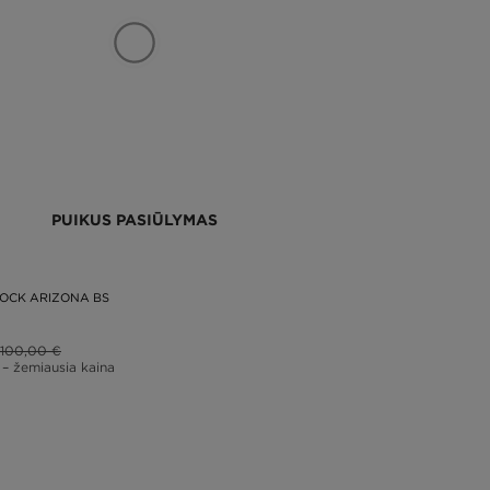
ių
ir
ma
ka
iš
as
rį
as
PUIKUS PASIŪLYMAS
su
ar
li
‘o
OCK ARIZONA BS
jų
100,00 €
– žemiausia kaina
au
ir