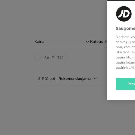
Nors Birkenstock batai tik gana neseniai užėmė aukš
metų. Vokiečių įmonė buvo įkurta 1774 m. Jos įkūrė
bėgant šeimos atstovai tapo žinomi kaip eksper
naujoviškais įdėklais ir padais. Augant rinkai, vieti
Saugome
pat didėjo itin patogių, patvarių ir pėdai nekenksm
miesto tendencijų mėgėjų ratą, nepakako vien pr
Dedame visas
Neabejotinai Birkenstock‘ų išpopuliarėjimui įta
Kaina
Kategorija
atitiktų jų
influenceriai, o kai kurie modeliai buvo naudojami ka
nori, kad i
po miestą ir nesusidurti su žmogumi, išdidžiai dėvin
įskaitant T
(18)
pasirinktų 
SALE
Patogumas, kuriuo garsėja Birkenstock prek
pasirinkdam
pasirink „A
Pagrindinis Birkenstock įmonės tikslas - užtikrinti m
žiūrint į padus. Anatomiškai suformuotas įdėklas le
Rūšiuoti:
Rekomenduojama
jis gali būti aptrauktas skirtingomis medžiagomi
Prit
pagaminta iš tvirto latekso ir kamštienos derinio.
pasiūlymai pagaminti tik iš sintetinių medžiagų - 
medžiagos Birkoflor®. Tai, kad
Birkenstock
šlepetės
prisitaiko. Vien jų forma puikiai dera su pėda. Tai 
nuo poreikių gali rinktis modelį su standartiniu (reg
dirželius su sagtimis reguliavimui. Šlepečių medžiag
reiškia, kad išvykos į miestą metu galėsi visą dėmesį s
Platus Birkenstock šlepečių asortimentas J