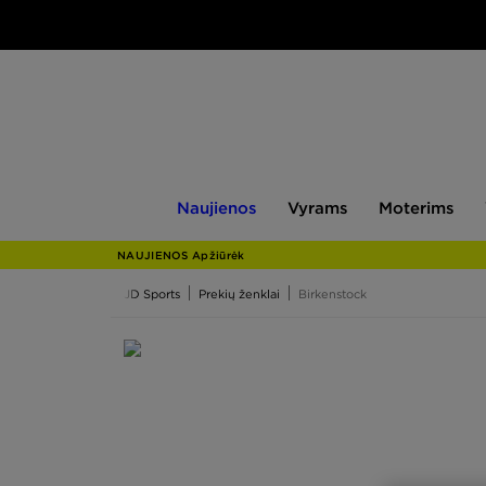
Naujienos
Vyrams
Moterims
V
Naujienos
Vyrams
Moterims
NAUJIENOS Apžiūrėk
JD Sports
Prekių ženklai
Birkenstock
Birkenstock
Pastaraisiais metais
Birkenstock
šlepetės ir sand
streestyle‘o gerbėjas ir gerbėja. Ir teisingai. Dar 
sužinok, iš kur kilo jų fenomenas. Viena yra aišku - ne
Birkenstock - nuo ortopedinės avalynės iki 