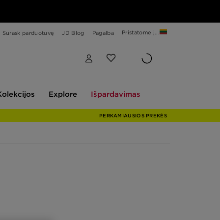
Pristatome į...
Surask parduotuvę
JD Blog
Pagalba
Explore
Išpardavimas
Kolekcijos
Explore
Išpardavimas
PERKAMIAUSIOS PREKĖS
as
ir