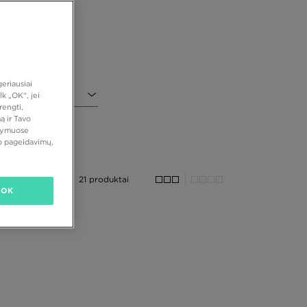
00
ui
su
ip
tų
s.
eriausiai
ir
k „OK“, jei
ti
rengti,
ą ir Tavo
atymuose
vo pageidavimų,
du
o,
21 produktai
is
OK
ie
os
ai
ai
ri
ai