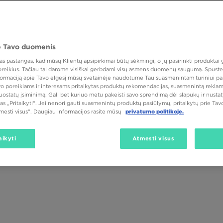
tą vietą miesto stiliaus privalomos avalynės sąraše, jų istorija siekia 3
jas buvo batsiuvys, kuris savo batų dirbtuves perdavė kitai kartai. Laik
tai, skaitantys paskaitas avalynės gamintojams ir gaminantys batus 
nes gamyklas reikėjo paversti tarptautine bendrove su dideliais fabrikais. Ta
 Tavo duomenis
ingų batų paklausa. Kad Birkenstock prekės ženklo pasiūlymai pasiektų pla
ekės ženklo paveldo ir patogumo garantijos. Reikėjo keisti tendencija
 pastangas, kad mūsų Klientų apsipirkimai būtų sėkmingi, o jų pasirinkti produktai g
kos turėjo ugly shoes mada. Kartu su ja juos pradėjo dėvėti įžymybės 
Lytis
Dydis
Spalva
 poreikius. Tačiau tai darome visiškai gerbdami visų asmens duomenų saugumą. Spustel
ip TV serialų ar filmų stilistikos dalis. Nuo tada karštą dieną sunku vaikščio
nformaciją apie Tavo elgesį mūsų svetainėje naudotume Tau suasmenintam turiniui pa
čiu
Birkenstock
‘us.
avo poreikiams ir interesams pritaikytas produktų rekomendacijas, suasmenintą reklam
nuostatų įsiminimą. Gali bet kuriuo metu pakeisti savo sprendimą dėl slapukų ir nust
ės ženklas
as „Pritaikyti“. Jei nenori gauti suasmenintų produktų pasiūlymų, pritaikytų prie Ta
tmesti visus”. Daugiau informacijos rasite mūsų
privatumo politikoje.
aksimalų komfortą visiems, kurie renkasi kultines šlepetes. Tai ypač akivaiz
idžia pėdoms atsipalaiduoti ir sumažina spaudimą. Priklausomai nuo modeli
s - dažniausiai zomša arba veliūro oda. Daugumos modelių vidurinė dal
aikyti
Atmesti visus
 Jos apačia padengta lanksčiu amortizuojančių putų protektoriumi. Kai kur
populiarūs paplūdimio Birkenstock iš EVA putų ir šlepetės iš odai maloni
 taip gerai yra avėti ir paplūdimyje, ir mieste, lemia ir tai, kad jos lengv
įmanoma dėl didelio dydžių pasirinkimo ir dviejų įdėklų pločių - priklausom
ular) arba siauru (narrow) įdėklu. Kiekvienas Birkenstock modelis taip pat tu
os prisitaiko prie odos, yra malonios prisilietimui ir netrina pėdų. Visa t
utelkti į tai, kad kuo geriau praleisti laiką su draugais.
D Sports