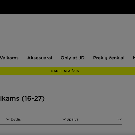
aikams
Aksesuarai
Only
Prekių
Vaikams
Aksesuarai
Only at JD
Prekių ženklai
at
ženklai
JD
NAUJIENLAIŠKIS
ikams (16-27)
Dydis
Spalva