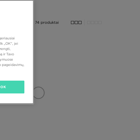
74 produktai
eriausiai
k „OK“, jei
rengti,
ą ir Tavo
atymuose
vo pageidavimų,
OK