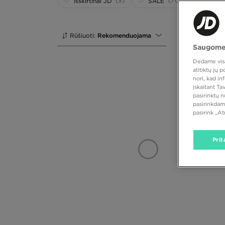
(5)
(70)
Išskirtinai JD
SALE
Rūšiuoti:
Rekomenduojama
Saugome
Dedame visas
atitiktų jų
nori, kad i
įskaitant T
pasirinktų 
pasirinkdam
pasirink „A
Prit