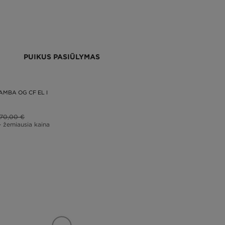
PUIKUS PASIŪLYMAS
AMBA OG CF EL I
70,00 €
– žemiausia kaina