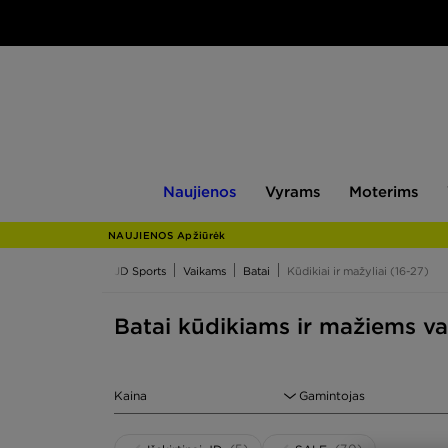
Naujienos
Vyrams
Moterims
V
Naujienos
Vyrams
Moterims
NAUJIENOS Apžiūrėk
JD Sports
Vaikams
Batai
Kūdikiai ir mažyliai (16-27)
Batai kūdikiams ir mažiems va
Kaina
Gamintojas