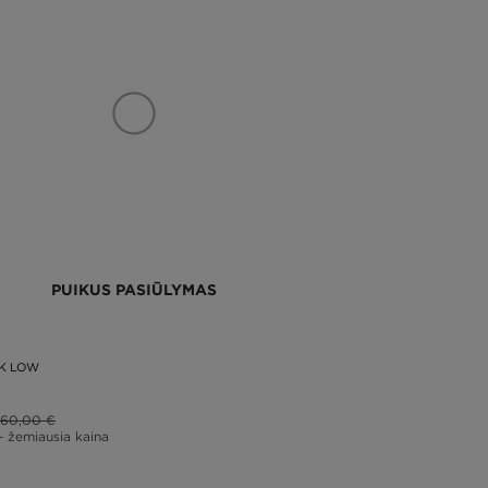
PUIKUS PASIŪLYMAS
K LOW
60,00 €
– žemiausia kaina