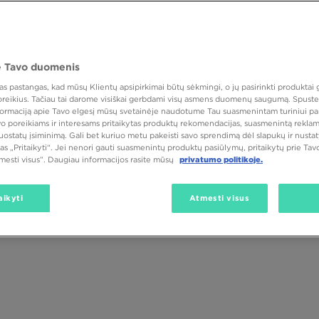
 Tavo duomenis
 pastangas, kad mūsų Klientų apsipirkimai būtų sėkmingi, o jų pasirinkti produktai g
 poreikius. Tačiau tai darome visiškai gerbdami visų asmens duomenų saugumą. Spustel
nformaciją apie Tavo elgesį mūsų svetainėje naudotume Tau suasmenintam turiniui pa
avo poreikiams ir interesams pritaikytas produktų rekomendacijas, suasmenintą reklam
nuostatų įsiminimą. Gali bet kuriuo metu pakeisti savo sprendimą dėl slapukų ir nust
as „Pritaikyti“. Jei nenori gauti suasmenintų produktų pasiūlymų, pritaikytų prie Ta
tmesti visus”. Daugiau informacijos rasite mūsų
privatumo politikoje.
aikyti
Atmesti visus