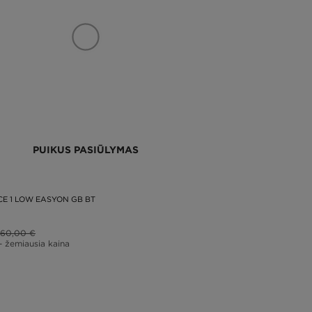
PUIKUS PASIŪLYMAS
CE 1 LOW EASYON GB BT
60,00 €
– žemiausia kaina