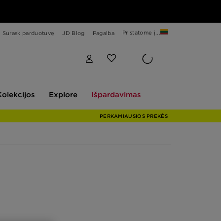
Pristatome į...
Surask parduotuvę
JD Blog
Pagalba
Explore
Išpardavimas
Kolekcijos
Explore
Išpardavimas
PERKAMIAUSIOS PREKĖS