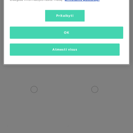
Pritaikyti
TIK
OK
NIKE AIR FORCE 1 '07 LV8
NIKE P-6000
Atmesti visus
130,00 €
120,00 €