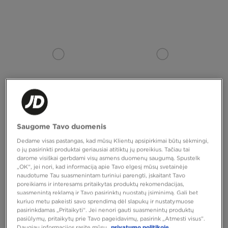
Saugome Tavo duomenis
NIKE AIR FORCE 1 '07 LE
NIKE AIR FORCE 1 07' TECH ESS
Dedame visas pastangas, kad mūsų Klientų apsipirkimai būtų sėkmingi,
o jų pasirinkti produktai geriausiai atitiktų jų poreikius. Tačiau tai
120,00 €
120,00 €
darome visiškai gerbdami visų asmens duomenų saugumą. Spustelk
„OK“, jei nori, kad informaciją apie Tavo elgesį mūsų svetainėje
naudotume Tau suasmenintam turiniui parengti, įskaitant Tavo
poreikiams ir interesams pritaikytas produktų rekomendacijas,
suasmenintą reklamą ir Tavo pasirinktų nuostatų įsiminimą. Gali bet
kuriuo metu pakeisti savo sprendimą dėl slapukų ir nustatymuose
pasirinkdamas „Pritaikyti“. Jei nenori gauti suasmenintų produktų
pasiūlymų, pritaikytų prie Tavo pageidavimų, pasirink „Atmesti visus”.
Daugiau informacijos rasite mūsų
privatumo politikoje.