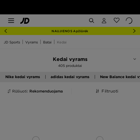
NAUJIENOS Apžiūrėk
JD Sports
Vyrams
Batai
Kedai
Kedai vyrams
405 produktai
Nike kedai vyrams
adidas kedai vyrams
New Balance kedai 
Rūšiuoti:
Rekomenduojama
Filtruoti