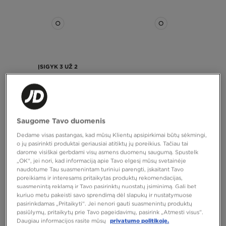
ĮSIGYK 3 UŽ 2
MCKENZIE KOJINĖS 3PK SPORT
NIKE KOJINĖS 3 PACK LOW
WHT SOCK PACKS
Saugome Tavo duomenis
10,00 €
15,00 €
Dedame visas pastangas, kad mūsų Klientų apsipirkimai būtų sėkmingi,
o jų pasirinkti produktai geriausiai atitiktų jų poreikius. Tačiau tai
darome visiškai gerbdami visų asmens duomenų saugumą. Spustelk
„OK“, jei nori, kad informaciją apie Tavo elgesį mūsų svetainėje
naudotume Tau suasmenintam turiniui parengti, įskaitant Tavo
poreikiams ir interesams pritaikytas produktų rekomendacijas,
suasmenintą reklamą ir Tavo pasirinktų nuostatų įsiminimą. Gali bet
kuriuo metu pakeisti savo sprendimą dėl slapukų ir nustatymuose
pasirinkdamas „Pritaikyti“. Jei nenori gauti suasmenintų produktų
pasiūlymų, pritaikytų prie Tavo pageidavimų, pasirink „Atmesti visus”.
Daugiau informacijos rasite mūsų
privatumo politikoje.