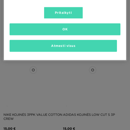
Pritaikyti
NIKE KOJINĖS NIKE EVERYDAY
NIKE KOJINĖS 6-PACK CUSHIONED
TRAINING CREW
OK
15,00 €
23,00 €
Atmesti visus
NIKE KOJINĖS 3PPK VALUE COTTON
ADIDAS KOJINĖS LOW CUT S 3P
CREW
15,00 €
15,00 €