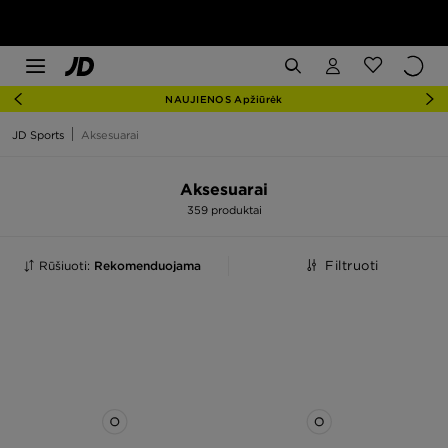
NAUJIENOS Apžiūrėk
JD Sports
Aksesuarai
Aksesuarai
359 produktai
Rūšiuoti:
Rekomenduojama
Filtruoti