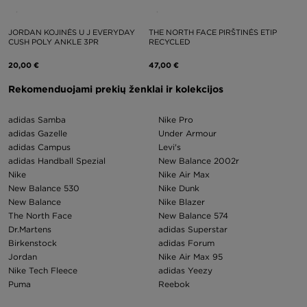
JORDAN KOJINĖS U J EVERYDAY
THE NORTH FACE PIRŠTINĖS ETIP
CUSH POLY ANKLE 3PR
RECYCLED
20,00 €
47,00 €
Rekomenduojami prekių ženklai ir kolekcijos
adidas Samba
Nike Pro
adidas Gazelle
Under Armour
adidas Campus
Levi's
adidas Handball Spezial
New Balance 2002r
Nike
Nike Air Max
New Balance 530
Nike Dunk
New Balance
Nike Blazer
The North Face
New Balance 574
Dr.Martens
adidas Superstar
Birkenstock
adidas Forum
Jordan
Nike Air Max 95
Nike Tech Fleece
adidas Yeezy
Puma
Reebok
Air Jordan 1
Nike p 6000