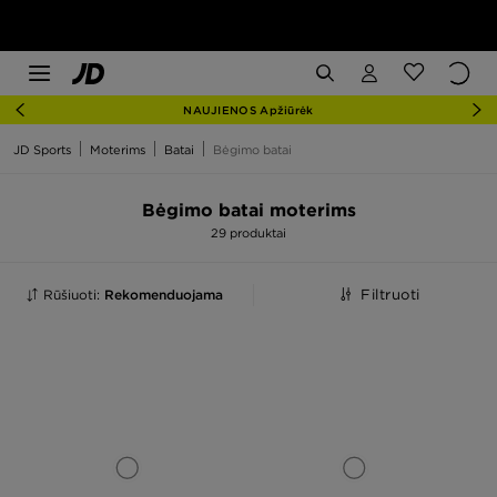
NAUJIENOS Apžiūrėk
JD Sports
Moterims
Batai
Bėgimo batai
Bėgimo batai moterims
29 produktai
Rūšiuoti:
Rekomenduojama
Filtruoti