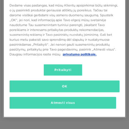
ON CLOUDHORIZON 2 WP
ON CLOUDMONSTER VOID
Dedame visas pastangas, kad mūsų Klientų apsipirkimai būtų sėkmingi,
o jų pasirinkti produktai geriausiai atitiktų jų poreikius. Tačiau tai
210,00 €
190,00 €
darome visiškai gerbdami visų asmens duomenų saugumą. Spustelk
„OK“, jei nori, kad informaciją apie Tavo elgesį mūsų svetainėje
naudotume Tau suasmenintam turiniui parengti, įskaitant Tavo
poreikiams ir interesams pritaikytas produktų rekomendacijas,
suasmenintą reklamą ir Tavo pasirinktų nuostatų įsiminimą. Gali bet
kuriuo metu pakeisti savo sprendimą dėl slapukų ir nustatymuose
pasirinkdamas „Pritaikyti“. Jei nenori gauti suasmenintų produktų
pasiūlymų, pritaikytų prie Tavo pageidavimų, pasirink „Atmesti visus”.
Daugiau informacijos rasite mūsų
privatumo politikoje.
Pritaikyti
TIK
PUIKUS PASIŪLYMAS
OK
HOKA CLIFTON 10
ON CLOUDMONSTER VOID
Atmesti visus
136,00 €
170,00 €
152,00 €
190,00 €
170,00 €
– žemiausia kaina
190,00 €
– žemiausia kaina