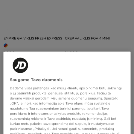
EMPIRE GAIVIKLIS FRESH EXPRESS
CREP VALIKLIS FOAM MINI
8,00 €
14,00 €
Saugome Tavo duomenis
Dedame visas pastangas, kad mūsų Klientų apsipirkimai būtų sėkmingi,
o jų pasirinkti produktai geriausiai atitiktų jų poreikius. Tačiau tai
darome visiškai gerbdami visų asmens duomenų saugumą. Spustelk
„OK“, jei nori, kad informaciją apie Tavo elgesį mūsų svetainėje
naudotume Tau suasmenintam turiniui parengti, įskaitant Tavo
poreikiams ir interesams pritaikytas produktų rekomendacijas,
suasmenintą reklamą ir Tavo pasirinktų nuostatų įsiminimą. Gali bet
kuriuo metu pakeisti savo sprendimą dėl slapukų ir nustatymuose
pasirinkdamas „Pritaikyti“. Jei nenori gauti suasmenintų produktų
pasiūlymų, pritaikytų prie Tavo pageidavimų, pasirink „Atmesti visus”.