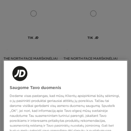
TIK
TIK
THE NORTH FACE MARŠKINĖLIAI
THE NORTH FACE MARŠKINĖLIAI
BLENDED WITH NATURE
MARŠKINĖLIAIOGRAPHY OF THE
WOR
45,00 €
35,00 €
Saugome Tavo duomenis
Dedame visas pastangas, kad mūsų Klientų apsipirkimai būtų sėkmingi,
o jų pasirinkti produktai geriausiai atitiktų jų poreikius. Tačiau tai
darome visiškai gerbdami visų asmens duomenų saugumą. Spustelk
„OK“, jei nori, kad informaciją apie Tavo elgesį mūsų svetainėje
naudotume Tau suasmenintam turiniui parengti, įskaitant Tavo
poreikiams ir interesams pritaikytas produktų rekomendacijas,
suasmenintą reklamą ir Tavo pasirinktų nuostatų įsiminimą. Gali bet
kuriuo metu pakeisti savo sprendimą dėl slapukų ir nustatymuose