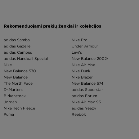
marškinėlius JD parduotuvėje ir susikurk įvaizdį, kuris kalba už tave.
Rekomenduojami prekių ženklai ir kolekcijos
adidas Samba
Nike Pro
adidas Gazelle
Under Armour
adidas Campus
Levi's
adidas Handball Spezial
New Balance 2002r
Nike
Nike Air Max
New Balance 530
Nike Dunk
New Balance
Nike Blazer
The North Face
New Balance 574
Dr.Martens
adidas Superstar
Birkenstock
adidas Forum
Jordan
Nike Air Max 95
Nike Tech Fleece
adidas Yeezy
Puma
Reebok
Air Jordan 1
Nike p 6000
Converse
Nike Huarache
New Balance 550
Champion