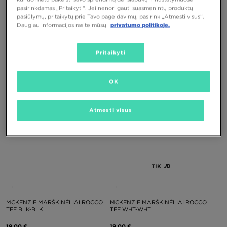
TIK
TIK
pasirinkdamas „Pritaikyti“. Jei nenori gauti suasmenintų produktų
pasiūlymų, pritaikytų prie Tavo pageidavimų, pasirink „Atmesti visus”.
Daugiau informacijos rasite mūsų
privatumo politikoje.
THE NORTH FACE MARŠKINĖLIAI
MCKENZIE MARŠKINĖLIAI ROCCO
TESTED & PROVEN
TEE BLU-SWTH
Pritaikyti
45,00 €
19,00 €
OK
Atmesti visus
TIK
MCKENZIE MARŠKINĖLIAI ROCCO
MCKENZIE MARŠKINĖLIAI ROCCO
TEE BLK-BLK
TEE WHT-WHT
19,00 €
19,00 €