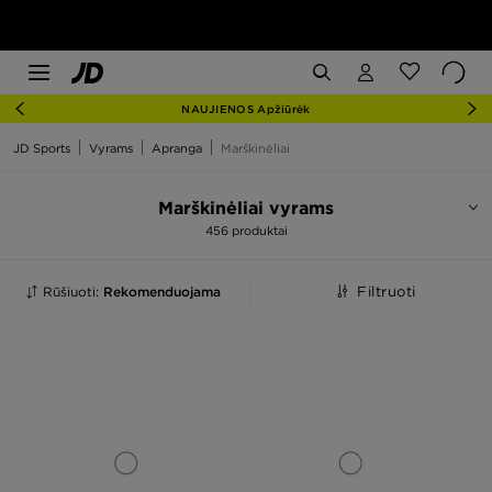
NAUJIENOS Apžiūrėk
JD Sports
Vyrams
Apranga
Marškinėliai
Marškinėliai vyrams
456 produktai
Rūšiuoti:
Rekomenduojama
Filtruoti