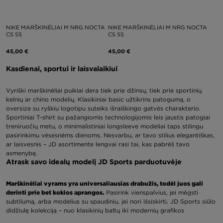
NIKE MARŠKINĖLIAI M NRG NOCTA
NIKE MARŠKINĖLIAI M NRG NOCTA
CS SS
CS SS
45,00 €
45,00 €
Kasdienai, sportui ir laisvalaikiui
Vyriški marškinėliai puikiai dera tiek prie džinsų, tiek prie sportinių
kelnių ar chino modelių. Klasikiniai basic užtikrins patogumą, o
oversize su ryškiu logotipu suteiks išraiškingo gatvės charakterio.
Sportiniai T-shirt su pažangiomis technologijomis leis jaustis patogiai
treniruočių metu, o minimalistiniai longsleeve modeliai taps stilingu
pasirinkimu vėsesnėms dienoms. Nesvarbu, ar tavo stilius elegantiškas,
ar laisvesnis – JD asortimente lengvai rasi tai, kas pabrėš tavo
asmenybę.
Atrask savo idealų modelį JD Sports parduotuvėje
Marškinėliai vyrams yra universaliausias drabužis, todėl juos gali
derinti prie bet kokios aprangos.
Pasirink vienspalvius, jei mėgsti
subtilumą, arba modelius su spaudiniu, jei nori išsiskirti. JD Sports siūlo
didžiulę kolekciją – nuo klasikinių baltų iki modernių grafikos
marškinėlių, kurie puikiai papildys tavo kasdienius derinius. Atrask savo