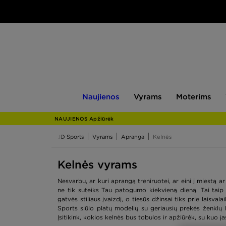
Naujienos
Vyrams
Moterims
V
Naujienos
Vyrams
Moterims
NAUJIENOS Apžiūrėk
JD Sports
Vyrams
Apranga
Kelnės
Kelnės vyrams
Nesvarbu, ar kuri aprangą treniruotei, ar eini į miestą a
ne tik suteiks Tau patogumo kiekvieną dieną. Tai taip 
gatvės stiliaus įvaizdį, o tiesūs džinsai tiks prie laisv
Sports siūlo platų modelių su geriausių prekės ženklų 
Įsitikink, kokios kelnės bus tobulos ir apžiūrėk, su kuo 