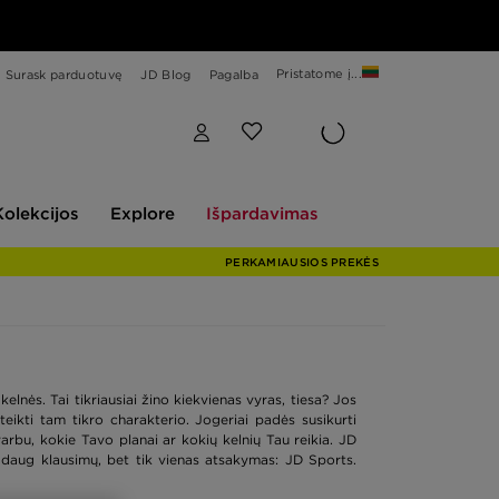
Pristatome į...
Surask parduotuvę
JD Blog
Pagalba
Explore
Išpardavimas
Kolekcijos
Explore
Išpardavimas
PERKAMIAUSIOS PREKĖS
elnės. Tai tikriausiai žino kiekvienas vyras, tiesa? Jos
eikti tam tikro charakterio. Jogeriai padės susikurti
svarbu, kokie Tavo planai ar kokių kelnių Tau reikia. JD
a daug klausimų, bet tik vienas atsakymas: JD Sports.