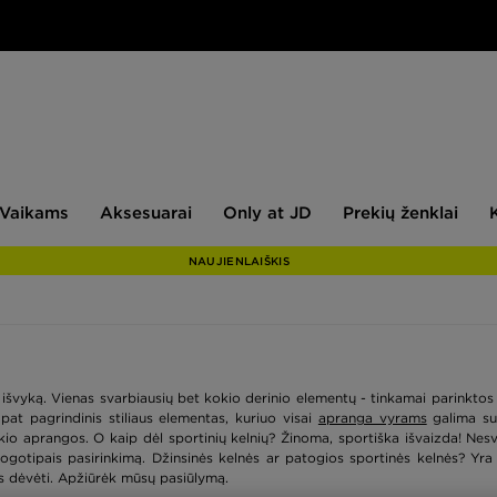
aikams
Aksesuarai
Only
Prekių
Vaikams
Aksesuarai
Only at JD
Prekių ženklai
at
ženklai
JD
NAUJIENLAIŠKIS
r išvyką. Vienas svarbiausių bet kokio derinio elementų - tinkamai parinktos k
pat pagrindinis stiliaus elementas, kuriuo visai
apranga vyrams
galima sut
alaikio aprangos. O kaip dėl sportinių kelnių? Žinoma, sportiška išvaizda! Ne
logotipais pasirinkimą. Džinsinės kelnės ar patogios sportinės kelnės? Yr
jas dėvėti. Apžiūrėk mūsų pasiūlymą.