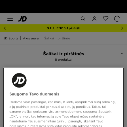
NAUJIENOS Apžiūrėk
JD Sports
Aksesuarai
Šalikai ir pirštinės
Šalikai ir pirštinės
8 produktai
Rūšiuoti:
Rekomenduojama
Filtruoti
Saugome Tavo duomenis
Dedame visas pastangas, kad mūsų Klientų apsipirkimai būtų sėkmingi,
o jų pasirinkti produktai geriausiai atitiktų jų poreikius. Tačiau tai
darome visiškai gerbdami visų asmens duomenų saugumą. Spustelk
„OK“, jei nori, kad informaciją apie Tavo elgesį mūsų svetainėje
naudotume Tau suasmenintam turiniui parengti, įskaitant Tavo
poreikiams ir interesams pritaikytas produktų rekomendacijas,