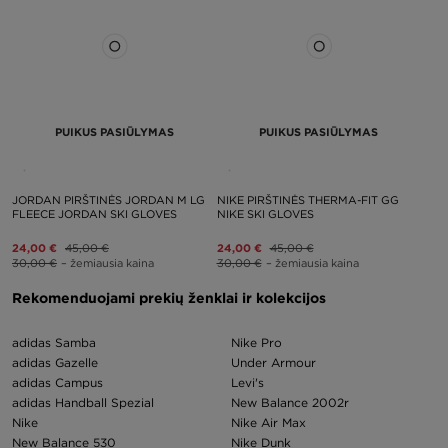
PUIKUS PASIŪLYMAS
PUIKUS PASIŪLYMAS
JORDAN PIRŠTINĖS JORDAN M LG
NIKE PIRŠTINĖS THERMA-FIT GG
FLEECE JORDAN SKI GLOVES
NIKE SKI GLOVES
24,00 €
45,00 €
24,00 €
45,00 €
30,00 €
– žemiausia kaina
30,00 €
– žemiausia kaina
Rekomenduojami prekių ženklai ir kolekcijos
adidas Samba
Nike Pro
adidas Gazelle
Under Armour
adidas Campus
Levi's
adidas Handball Spezial
New Balance 2002r
Nike
Nike Air Max
New Balance 530
Nike Dunk