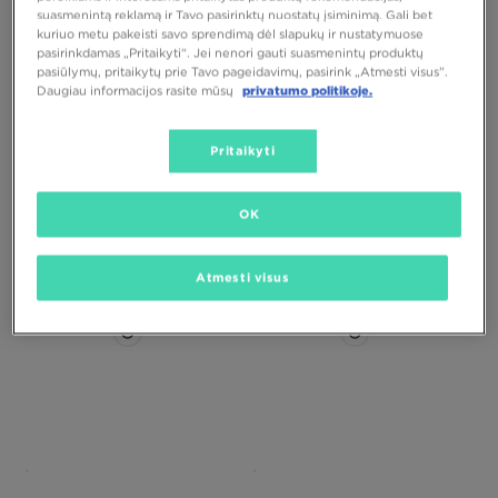
suasmenintą reklamą ir Tavo pasirinktų nuostatų įsiminimą. Gali bet
kuriuo metu pakeisti savo sprendimą dėl slapukų ir nustatymuose
pasirinkdamas „Pritaikyti“. Jei nenori gauti suasmenintų produktų
pasiūlymų, pritaikytų prie Tavo pageidavimų, pasirink „Atmesti visus”.
Daugiau informacijos rasite mūsų
privatumo politikoje.
THE NORTH FACE PIRŠTINĖS ETIP
NIKE PIRŠTINĖS NIKE THERMA-FIT
Pritaikyti
RECYCLED
FLEECE TG
35,00 €
47,00 €
OK
Atmesti visus