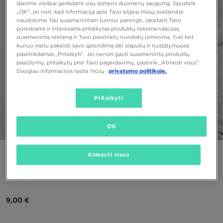
darome visiškai gerbdami visų asmens duomenų saugumą. Spustelk
„OK“, jei nori, kad informaciją apie Tavo elgesį mūsų svetainėje
naudotume Tau suasmenintam turiniui parengti, įskaitant Tavo
poreikiams ir interesams pritaikytas produktų rekomendacijas,
suasmenintą reklamą ir Tavo pasirinktų nuostatų įsiminimą. Gali bet
kuriuo metu pakeisti savo sprendimą dėl slapukų ir nustatymuose
pasirinkdamas „Pritaikyti“. Jei nenori gauti suasmenintų produktų
pasiūlymų, pritaikytų prie Tavo pageidavimų, pasirink „Atmesti visus”.
Daugiau informacijos rasite mūsų
privatumo politikoje.
Pritaikyti
OK
1/6
PUIKUS PASIŪLYMAS
Atmesti visus
NEW ERA KEPURĖ THE LEAGUE MIL BUCKS OTC
9,00 €