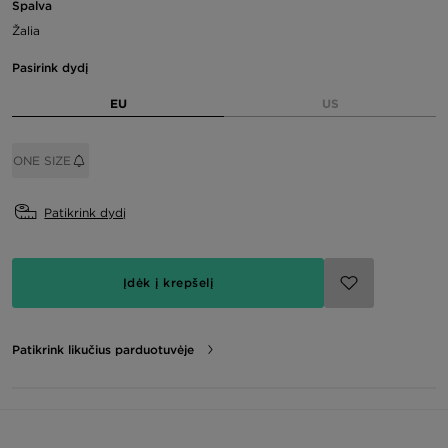
Spalva
Žalia
Pasirink dydį
EU
US
ONE SIZE
Patikrink dydį
Įdėk į krepšelį
Patikrink likučius parduotuvėje