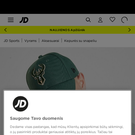
NAUJIENOS Apžiūrėk
JD Sports
Vyrams
Aksesuarai
Kepurės su snapeliu
Saugome Tavo duomenis
Dedame visas pastangas, kad mūsų Klientų apsipirkimai būtų sėkmingi,
o jų pasirinkti produktai geriausiai atitiktų jų poreikius. Tačiau tai