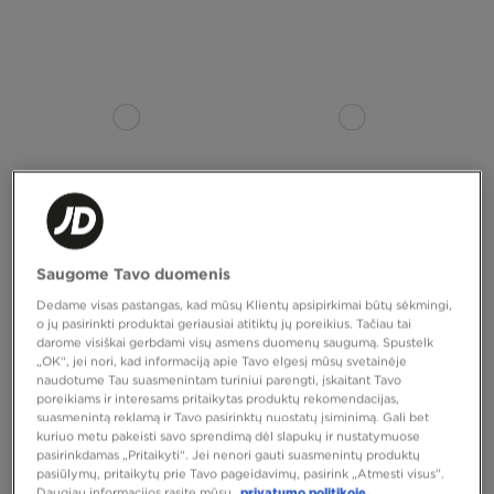
TIK
TIK
Saugome Tavo duomenis
ADIDAS ZX750
ADIDAS HANDBALL SPEZIAL
Dedame visas pastangas, kad mūsų Klientų apsipirkimai būtų sėkmingi,
o jų pasirinkti produktai geriausiai atitiktų jų poreikius. Tačiau tai
110,00 €
110,00 €
darome visiškai gerbdami visų asmens duomenų saugumą. Spustelk
„OK“, jei nori, kad informaciją apie Tavo elgesį mūsų svetainėje
naudotume Tau suasmenintam turiniui parengti, įskaitant Tavo
poreikiams ir interesams pritaikytas produktų rekomendacijas,
suasmenintą reklamą ir Tavo pasirinktų nuostatų įsiminimą. Gali bet
kuriuo metu pakeisti savo sprendimą dėl slapukų ir nustatymuose
pasirinkdamas „Pritaikyti“. Jei nenori gauti suasmenintų produktų
pasiūlymų, pritaikytų prie Tavo pageidavimų, pasirink „Atmesti visus”.
Daugiau informacijos rasite mūsų
privatumo politikoje.