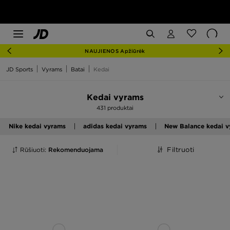
NAUJIENOS Apžiūrėk
JD Sports
Vyrams
Batai
Kedai
Kedai vyrams
431 produktai
Nike kedai vyrams
adidas kedai vyrams
New Balance kedai 
Rūšiuoti:
Rekomenduojama
Filtruoti