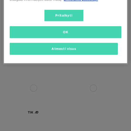
Pritaikyti
TIK
OK
NIKE AIR FORCE 1 07' TECH ESS
NIKE AIR FORCE 1 '07 LV8
Atmesti visus
120,00 €
130,00 €
TIK