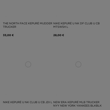
THE NORTH FACE KEPURĖ MUDDER
NIKE KEPURĖ U NK DF CLUB U CB
TRUCKER
MTSWSH L
33,00 €
28,00 €
NIKE KEPURĖ U NK CLUB U CB JDI L
NEW ERA KEPURĖ MLB TRUCKER
NYY NEW YORK YANKEES BLKBLK