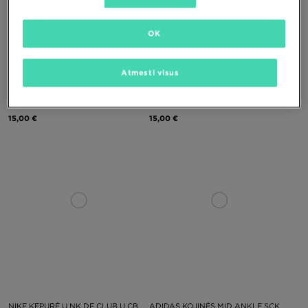
OK
Atmesti visus
NIKE KOJINĖS 3PPK VALUE COTTON
NIKE KOJINĖS 3PPK VALUE COTTON
CREW
CREW
15,00 €
15,00 €
NIKE KEPURĖ U NK DF CLUB U CB
ADIDAS KOJINĖS MID ANKLE SCK