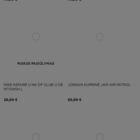
PUIKUS PASIŪLYMAS
NIKE KEPURĖ U NK DF CLUB U CB
JORDAN KUPRINĖ JAM AIR PATROL
MTSWSH L
28,00 €
65,00 €