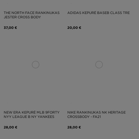
THE NORTH FACE RANKINUKAS
ADIDAS KEPURĖ BASEB CLASS TRE
JESTER CROSS BODY
37,00 €
20,00 €
NEW ERA KEPURĖ MLB 9FORTY
NIKE RANKINUKAS NK HERITAGE
NYY LEAGUE B NY YANKEES
CROSSBODY - FA21
28,00 €
28,00 €