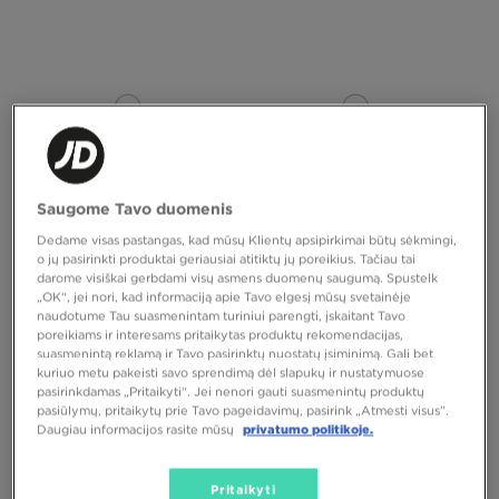
Saugome Tavo duomenis
Dedame visas pastangas, kad mūsų Klientų apsipirkimai būtų sėkmingi,
o jų pasirinkti produktai geriausiai atitiktų jų poreikius. Tačiau tai
darome visiškai gerbdami visų asmens duomenų saugumą. Spustelk
NIKE KOJINĖS 3PPK VALUE COTTON
NIKE KOJINĖS *3PK VAL.NOS SHOW
CREW
„OK“, jei nori, kad informaciją apie Tavo elgesį mūsų svetainėje
naudotume Tau suasmenintam turiniui parengti, įskaitant Tavo
15,00 €
15,00 €
poreikiams ir interesams pritaikytas produktų rekomendacijas,
suasmenintą reklamą ir Tavo pasirinktų nuostatų įsiminimą. Gali bet
kuriuo metu pakeisti savo sprendimą dėl slapukų ir nustatymuose
pasirinkdamas „Pritaikyti“. Jei nenori gauti suasmenintų produktų
pasiūlymų, pritaikytų prie Tavo pageidavimų, pasirink „Atmesti visus”.
Daugiau informacijos rasite mūsų
privatumo politikoje.
Pritaikyti