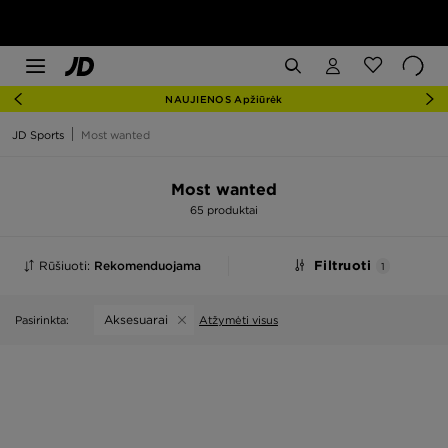
NAUJIENOS Apžiūrėk
JD Sports
Most wanted
Most wanted
65 produktai
Rūšiuoti:
Rekomenduojama
Filtruoti
1
Aksesuarai
Pasirinkta:
Atžymėti visus