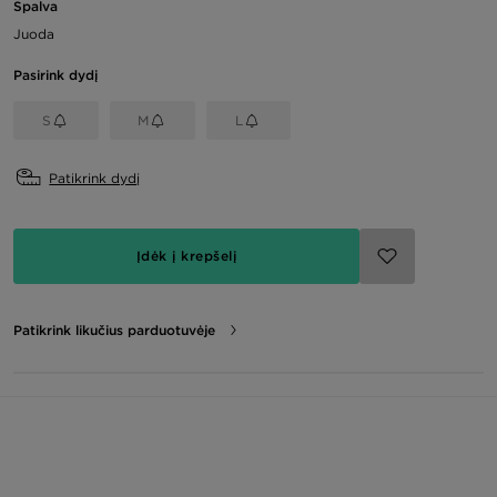
Spalva
Juoda
Pasirink dydį
S
M
L
Patikrink dydį
Įdėk į krepšelį
Patikrink likučius parduotuvėje