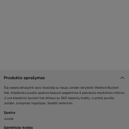
Produkto aprašymas
Šią vasarą atnaujink savo išvaizdą su nauja Jordan skrybėle Washed Bucket
Hat. Klasikinės juodos spalvos kepurė pagaminta iš patvarios medvilnės mišinio.
Ji yra klasikinio bucket hat stiliaus su 360 laipsnių kraštu, o priekį puošia
Jordan Jumpman logotipas. Skalbti rankomis.
Spalva
Juoda
Gamintojo kodas