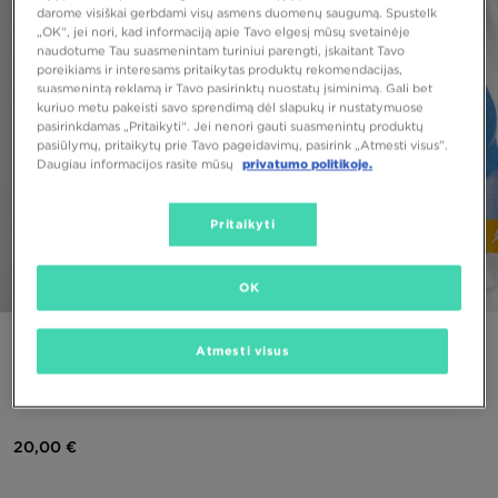
darome visiškai gerbdami visų asmens duomenų saugumą. Spustelk
„OK“, jei nori, kad informaciją apie Tavo elgesį mūsų svetainėje
naudotume Tau suasmenintam turiniui parengti, įskaitant Tavo
poreikiams ir interesams pritaikytas produktų rekomendacijas,
suasmenintą reklamą ir Tavo pasirinktų nuostatų įsiminimą. Gali bet
kuriuo metu pakeisti savo sprendimą dėl slapukų ir nustatymuose
pasirinkdamas „Pritaikyti“. Jei nenori gauti suasmenintų produktų
pasiūlymų, pritaikytų prie Tavo pageidavimų, pasirink „Atmesti visus”.
Daugiau informacijos rasite mūsų
privatumo politikoje.
Pritaikyti
OK
1/4
PUIKUS PASIŪLYMAS
Atmesti visus
JORDAN WASHED BUCKET HAT
20,00 €