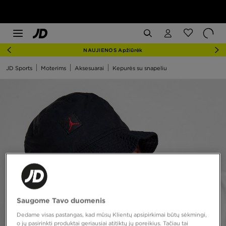
NAUJIENOS Apžiūrėk
JD Sports
Moterims
Aksesuarai
Kepurės su snapeliu
Saugome Tavo duomenis
Dedame visas pastangas, kad mūsų Klientų apsipirkimai būtų sėkmingi,
o jų pasirinkti produktai geriausiai atitiktų jų poreikius. Tačiau tai