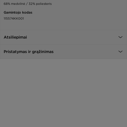
68% medvilnė / 32% poliesteris
Gamintojo kodas
115574KK001
Atsiliepimai
Pristatymas ir grąžinimas