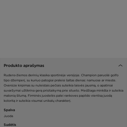
Produkto aprašymas
Rudens-žiemos derinių klasika sportinėje versijoje. Champion paruošė golfo
tipo džemperį, su kuriuo patogiai praleisi šaltas dienas: namuose ar mieste.
Oversize kirpimas su nuleistais pečiais suteikia laisvės jausmą, o apatiniai
suvaržymai užtikrina gerą prisitaikymą prie silueto. Medžiaga minkšta ir suteikia
malonią šilumą. Firminės juostelės palei rankoves papildo vientisą juodą
koloritą ir suteikia visumai unikalų charakterį.
Spalva
Juoda
Sudėtis