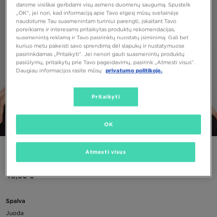
darome visiškai gerbdami visų asmens duomenų saugumą. Spustelk
„OK“, jei nori, kad informaciją apie Tavo elgesį mūsų svetainėje
naudotume Tau suasmenintam turiniui parengti, įskaitant Tavo
poreikiams ir interesams pritaikytas produktų rekomendacijas,
suasmenintą reklamą ir Tavo pasirinktų nuostatų įsiminimą. Gali bet
kuriuo metu pakeisti savo sprendimą dėl slapukų ir nustatymuose
pasirinkdamas „Pritaikyti“. Jei nenori gauti suasmenintų produktų
pasiūlymų, pritaikytų prie Tavo pageidavimų, pasirink „Atmesti visus”.
Daugiau informacijos rasite mūsų
privatumo politikoje.
Pritaikyti
OK
1/5
CHAMPION DŽEMPERIS HIGH NECK SWEATSHIRT
Atmesti visus
40,00 €
Spalva
Juoda