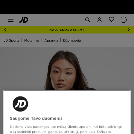
NAUJIENOS Apžiūrėk
JD Sports
Moterims
Apranga
Džemperiai
Saugome Tavo duomenis
Dedame visas pastangas, kad mūsų Klientų apsipirkimai būtų sėkmingi,
o jų pasirinkti produktai geriausiai atitiktų jų poreikius. Tačiau tai