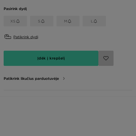
Pasirink dydį
XS
S
M
L
Patikrink dydį
Įdėk į krepšelį
Patikrink likučius parduotuvėje