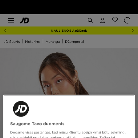
NAUJIENOS Apžiūrėk
JD Sports
Moterims
Apranga
Džemperiai
Saugome Tavo duomenis
Dedame visas pastangas, kad mūsų Klientų apsipirkimai būtų sėkmingi,
o jų pasirinkti produktai geriausiai atitiktų jų poreikius. Tačiau tai