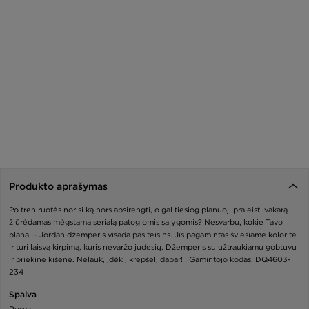
Produkto aprašymas
Po treniruotės norisi ką nors apsirengti, o gal tiesiog planuoji praleisti vakarą
žiūrėdamas mėgstamą serialą patogiomis sąlygomis? Nesvarbu, kokie Tavo
planai – Jordan džemperis visada pasiteisins. Jis pagamintas šviesiame kolorite
ir turi laisvą kirpimą, kuris nevaržo judesių. Džemperis su užtraukiamu gobtuvu
ir priekine kišene. Nelauk, įdėk į krepšelį dabar! | Gamintojo kodas: DQ4603-
234
Spalva