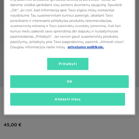
darome visiškai gerbdami visų asmens duomenų saugumą. Spustelk
„OK“, jei nori, kad informaciją apie Tavo elgesį mūsų svetainėje
naudotume Tau suasmenintam turiniui parengti, įskaitant Tavo
poreikiams ir interesams pritaikytas produktų rekomendacijas,
suasmenintą reklamą ir Tavo pasirinktų nuostatų įsiminimą. Gali bet
kuriuo metu pakeisti savo sprendimą dėl slapukų ir nustatymuose
pasirinkdamas „Pritaikyti“. Jei nenori gauti suasmenintų produktų
pasiūlymų, pritaikytų prie Tavo pageidavimų, pasirink „Atmesti visus”.
Daugiau informacijos rasite mūsų
privatumo politikoje.
Pritaikyti
1/5
OK
PUIKUS PASIŪLYMAS
Atmesti visus
JORDAN DŽEMPERIS SU GOBTUVU W J FLIGHT FLC H
45,00 €