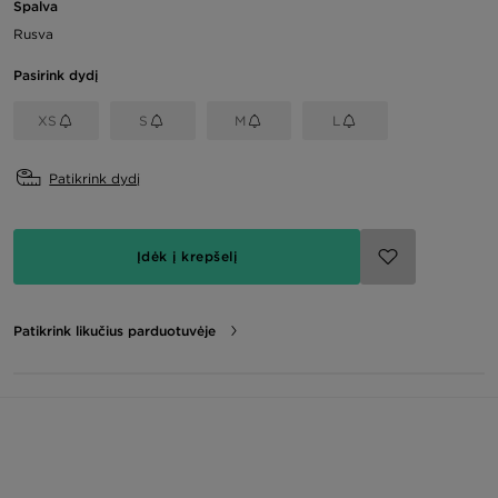
Spalva
Rusva
Pasirink dydį
XS
S
M
L
Patikrink dydį
Įdėk į krepšelį
Patikrink likučius parduotuvėje