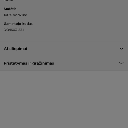
Rusva
Sudėtis
100% medvilnė
Gamintojo kodas
DQ4603-234
Atsiliepimai
Pristatymas ir grąžinimas