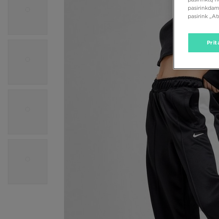
pasirinkdam
pasirink „A
Prit