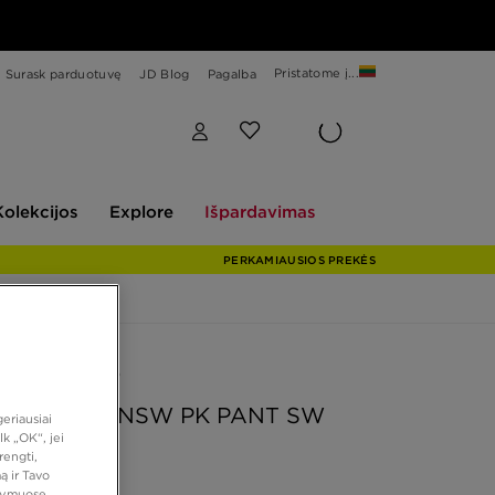
Pristatome į...
Surask parduotuvę
JD Blog
Pagalba
Explore
Išpardavimas
Kolekcijos
Explore
Išpardavimas
PERKAMIAUSIOS PREKĖS
 PASIŪLYMAS
KELNĖS W NSW PK PANT SW
eriausiai
ETSWEAR
k „OK“, jei
rengti,
ą ir Tavo
atymuose