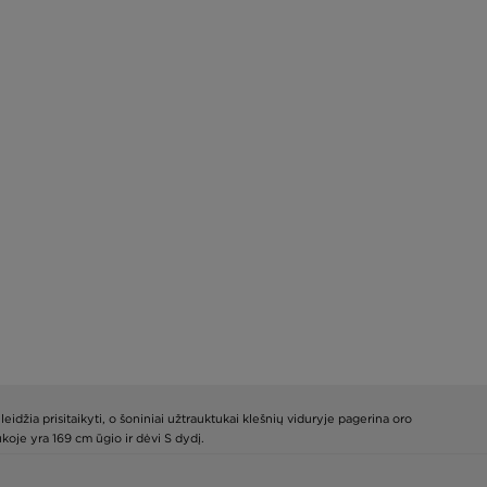
idžia prisitaikyti, o šoniniai užtrauktukai klešnių viduryje pagerina oro
oje yra 169 cm ūgio ir dėvi S dydį.