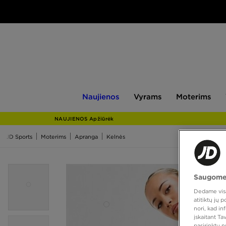
Naujienos
Vyrams
Moterims
V
Naujienos
Vyrams
Moterims
NAUJIENOS Apžiūrėk
JD Sports
Moterims
Apranga
Kelnės
Saugome
Dedame visas
atitiktų jų
nori, kad i
įskaitant T
pasirinktų 