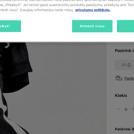
50,00
as „Pritaikyti“. Jei nenori gauti suasmenintų produktų pasiūlymų, pritaikytų prie Ta
tmesti visus”. Daugiau informacijos rasite mūsų
privatumo politikoje.
aikyti
Atmesti visus
Spalva
Juoda
Pasirink 
XS
Patik
Kiekis
Patikrink 