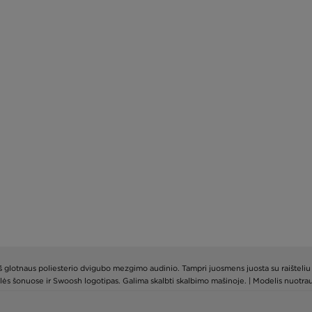
 glotnaus poliesterio dvigubo mezgimo audinio. Tampri juosmens juosta su raišteliu le
ės šonuose ir Swoosh logotipas. Galima skalbti skalbimo mašinoje. | Modelis nuotrauk