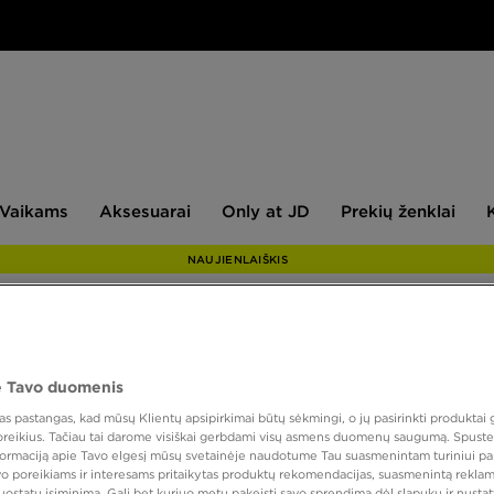
aikams
Aksesuarai
Only
Prekių
Vaikams
Aksesuarai
Only at JD
Prekių ženklai
at
ženklai
JD
NAUJIENLAIŠKIS
PUIKUS
 Tavo duomenis
NIKE 
 pastangas, kad mūsų Klientų apsipirkimai būtų sėkmingi, o jų pasirinkti produktai g
STRE
 poreikius. Tačiau tai darome visiškai gerbdami visų asmens duomenų saugumą. Spustel
nformaciją apie Tavo elgesį mūsų svetainėje naudotume Tau suasmenintam turiniui pa
avo poreikiams ir interesams pritaikytas produktų rekomendacijas, suasmenintą reklam
nuostatų įsiminimą. Gali bet kuriuo metu pakeisti savo sprendimą dėl slapukų ir nust