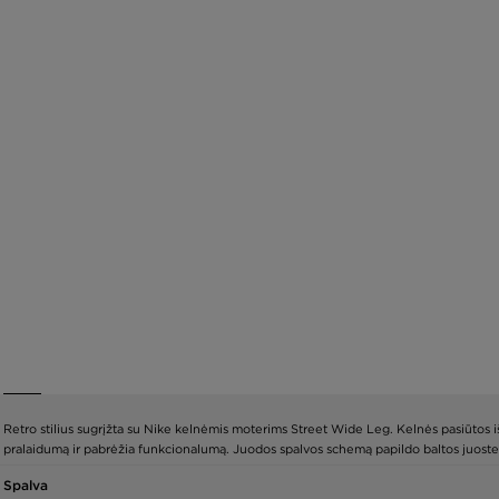
Retro stilius sugrįžta su Nike kelnėmis moterims Street Wide Leg. Kelnės pasiūtos iš
pralaidumą ir pabrėžia funkcionalumą. Juodos spalvos schemą papildo baltos juostel
Spalva