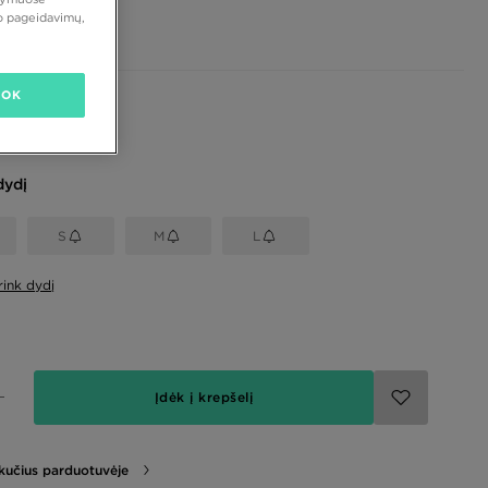
 €
vo pageidavimų,
OK
dydį
S
M
L
rink dydį
Įdėk į krepšelį
likučius parduotuvėje