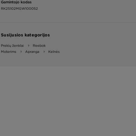
Gamintojo kodas
RK25102MGW100052
Susijusios kategorijos
Prekių ženklai
Reebok
Moterims
Apranga
Kelnės