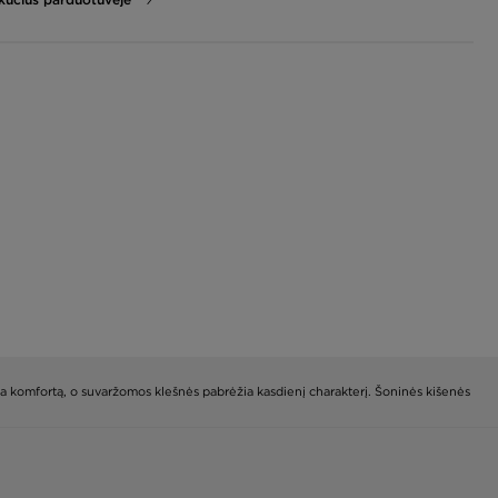
ina komfortą, o suvaržomos klešnės pabrėžia kasdienį charakterį. Šoninės kišenės