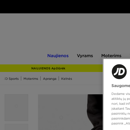
Naujienos
Vyrams
Moterims
V
Naujienos
Vyrams
Moterims
NAUJIENOS Apžiūrėk
JD Sports
Moterims
Apranga
Kelnės
Saugome
Dedame visas
atitiktų jų
nori, kad i
įskaitant T
pasirinktų 
pasirinkdam
pasirink „A