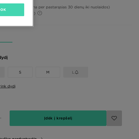
21%
(Žemiausia kaina per pastarąsias 30 dienų iki nuolaidos)
OK
58%
(Pradinė kaina)
dydį
S
M
L
rink dydį
Įdėk į krepšelį
likučius parduotuvėje