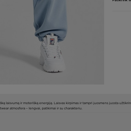
ką laisvumą ir moterišką energiją. Laisvas kirpimas ir tampri juosmens juosta užtikr
twear atmosfera – lengvai, patikimai ir su charakteriu.