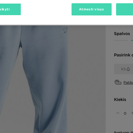
28,00 €
-
aikyti
Atmesti visus
52,00 €
-
Spalvos
Pasirink 
XS
Patik
Kiekis
Patikrink 