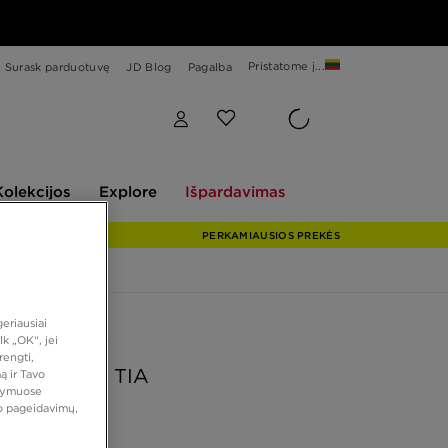
Pristatome į...
Surask parduotuvę
JD Blog
Pagalba
Explore
Išpardavimas
Kolekcijos
Explore
Išpardavimas
PERKAMIAUSIOS PREKĖS
eriausiai
 PASIŪLYMAS
k „OK“, jei
rengti,
K KELNĖS TIA
ą ir Tavo
atymuose
vo pageidavimų,
 €