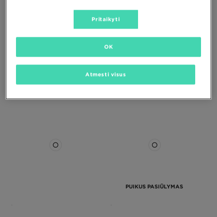
Pritaikyti
OK
TIMBERLAND PREMIUM 6 INCH
DR.MARTENS 1460
BOOT - W
Atmesti visus
200,00 €
230,00 €
PUIKUS PASIŪLYMAS