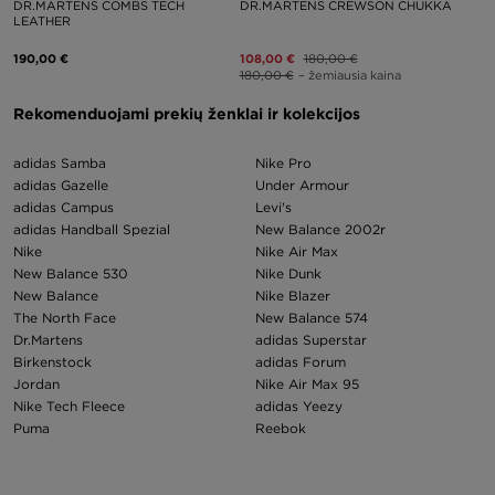
DR.MARTENS COMBS TECH
DR.MARTENS CREWSON CHUKKA
LEATHER
190,00 €
108,00 €
180,00 €
180,00 €
– žemiausia kaina
Rekomenduojami prekių ženklai ir kolekcijos
adidas Samba
Nike Pro
adidas Gazelle
Under Armour
adidas Campus
Levi's
adidas Handball Spezial
New Balance 2002r
Nike
Nike Air Max
New Balance 530
Nike Dunk
New Balance
Nike Blazer
The North Face
New Balance 574
Dr.Martens
adidas Superstar
Birkenstock
adidas Forum
Jordan
Nike Air Max 95
Nike Tech Fleece
adidas Yeezy
Puma
Reebok
Air Jordan 1
Nike p 6000
Converse
Nike Huarache
New Balance 550
Champion