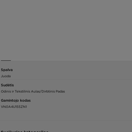
Spalva
Juoda
Sudėtis
Odinis ir Tekstilinis Aulas/Dirbtinis Padas
Gamintojo kodas
VN0A4U155ZN1