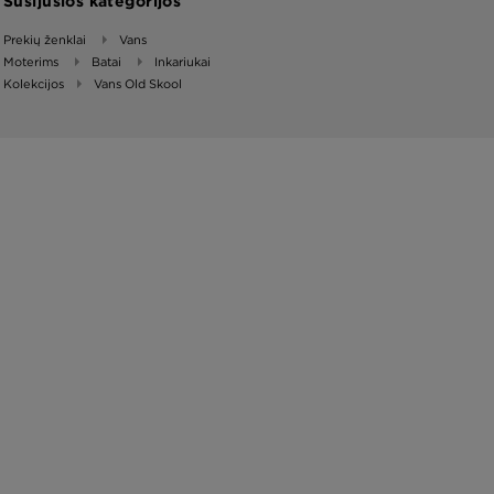
Susijusios kategorijos
Prekių ženklai
Vans
Moterims
Batai
Inkariukai
Kolekcijos
Vans Old Skool