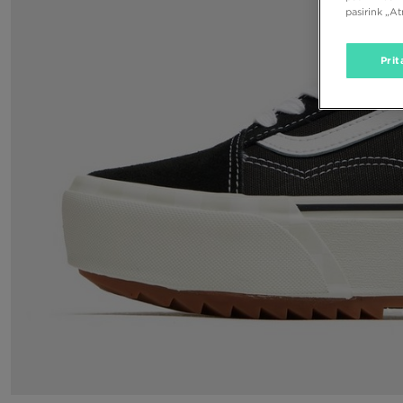
pasirink „A
Prit