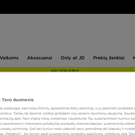
aikams
Aksesuarai
Only
Prekių
Vaikams
Aksesuarai
Only at JD
Prekių ženklai
at
ženklai
JD
NAUJIENLAIŠKIS
 Tavo duomenis
VANS
 pastangas, kad mūsų Klientų apsipirkimai būtų sėkmingi, o jų pasirinkti produktai g
 poreikius. Tačiau tai darome visiškai gerbdami visų asmens duomenų saugumą. Spustel
nformaciją apie Tavo elgesį mūsų svetainėje naudotume Tau suasmenintam turiniui pa
95,00
avo poreikiams ir interesams pritaikytas produktų rekomendacijas, suasmenintą reklam
nuostatų įsiminimą. Gali bet kuriuo metu pakeisti savo sprendimą dėl slapukų ir nust
as „Pritaikyti“. Jei nenori gauti suasmenintų produktų pasiūlymų, pritaikytų prie Ta