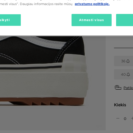
tmesti visus”. Daugiau informacijos rasite mūsų
privatumo politikoje.
Spalva
Juoda
aikyti
Atmesti visus
Pasirink 
36
40
Patik
Kiekis