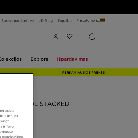
Pristatome į...
Surask parduotuvę
JD Blog
Pagalba
Explore
Išpardavimas
Kolekcijos
Explore
Išpardavimas
PERKAMIAUSIOS PREKĖS
 OLD SKOOL STACKED
eriausiai
k „OK“, jei
rengti,
 €
ą ir Tavo
atymuose
vo pageidavimų,