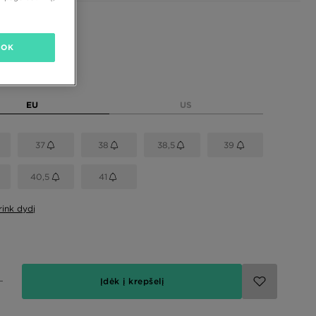
OK
dydį
EU
US
37
38
38,5
39
40,5
41
rink dydį
Įdėk į krepšelį