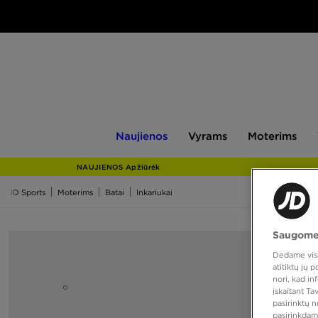
Naujienos
Vyrams
Moterims
V
Naujienos
Vyrams
Moterims
NAUJIENOS Apžiūrėk
JD Sports
Moterims
Batai
Inkariukai
Saugome
Dedame visas
atitiktų jų
nori, kad i
įskaitant T
pasirinktų 
pasirinkdam