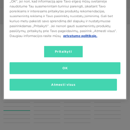
„OK“, jei nori, kad informaciją apie Tavo elgesį mūsų svetainėje
1/6
naudotume Tau suasmenintam turiniui parengti, įskaitant Tavo
poreikiams ir interesams pritaikytas produktų rekomendacijas,
suasmenintą reklamą ir Tavo pasirinktų nuostatų įsiminimą. Gali bet
Nuotraukos
360°
kuriuo metu pakeisti savo sprendimą dėl slapukų ir nustatymuose
pasirinkdamas „Pritaikyti“. Jei nenori gauti suasmenintų produktų
pasiūlymų, pritaikytų prie Tavo pageidavimų, pasirink „Atmesti visus”.
PUIKUS PASIŪLYMAS
Daugiau informacijos rasite mūsų
privatumo politikoje.
ONLY AT JD
Pritaikyti
ADIDAS HANDBALL SPEZIAL W
OK
58,00 €
72,00 €
-19%
(Žemiausia kaina per pastarąsias 30 dienų iki nuolaidos)
110,00 €
-47%
(Pradinė kaina)
Atmesti visus
Spalvos