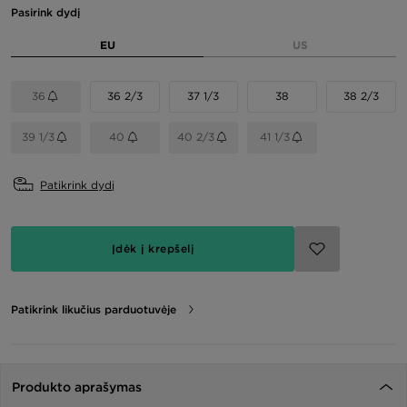
Pasirink dydį
EU
US
36
36 2/3
37 1/3
38
38 2/3
39 1/3
40
40 2/3
41 1/3
Patikrink dydį
Įdėk į krepšelį
Patikrink likučius parduotuvėje
Produkto aprašymas