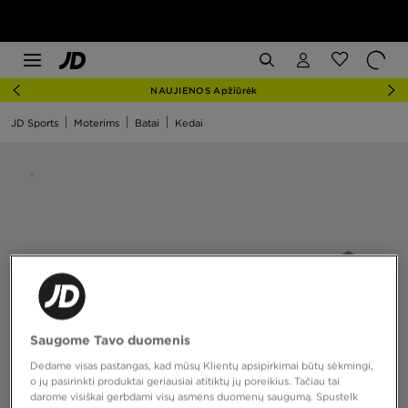
NAUJIENOS Apžiūrėk
JD Sports
Moterims
Batai
Kedai
Saugome Tavo duomenis
Dedame visas pastangas, kad mūsų Klientų apsipirkimai būtų sėkmingi,
o jų pasirinkti produktai geriausiai atitiktų jų poreikius. Tačiau tai
darome visiškai gerbdami visų asmens duomenų saugumą. Spustelk