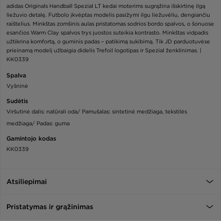
adidas Originals Handball Spezial LT kedai moterims sugrąžina išskirtinę ilgą
liežuvio detalę. Futbolo įkvėptas modelis pasižymi ilgu liežuvėliu, dengiančiu
raištelius. Minkštas zomšinis aulas pristatomas sodrios bordo spalvos, o šonuose
esančios Warm Clay spalvos trys juostos suteikia kontrasto. Minkštas vidpadis
užtikrina komfortą, o guminis padas – patikimą sukibimą. Tik JD parduotuvėse
prieinamą modelį užbaigia didelis Trefoil logotipas ir Spezial ženklinimas. |
KK0339
Spalva
Vyšninė
Sudėtis
Viršutinė dalis: natūrali oda/ Pamušalas: sintetinė medžiaga, tekstilės
medžiaga/ Padas: guma
Gamintojo kodas
KK0339
Atsiliepimai
Pristatymas ir grąžinimas