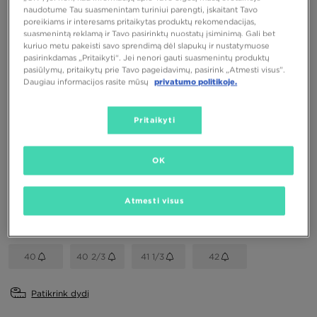
naudotume Tau suasmenintam turiniui parengti, įskaitant Tavo
poreikiams ir interesams pritaikytas produktų rekomendacijas,
suasmenintą reklamą ir Tavo pasirinktų nuostatų įsiminimą. Gali bet
ADIDAS SUPERSTAR
kuriuo metu pakeisti savo sprendimą dėl slapukų ir nustatymuose
pasirinkdamas „Pritaikyti“. Jei nenori gauti suasmenintų produktų
pasiūlymų, pritaikytų prie Tavo pageidavimų, pasirink „Atmesti visus”.
64,00 €
Daugiau informacijos rasite mūsų
privatumo politikoje.
Spalva
Pritaikyti
Balta
Pasirink dydį
OK
EU
US
Atmesti visus
36 2/3
37 1/3
38
38 2/3
39 1/3
40
40 2/3
41 1/3
42
Patikrink dydį