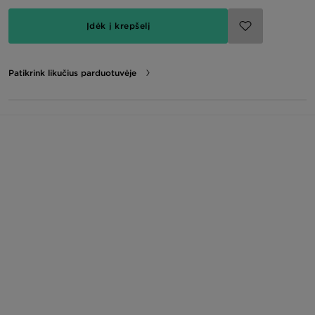
Įdėk į krepšelį
Patikrink likučius parduotuvėje