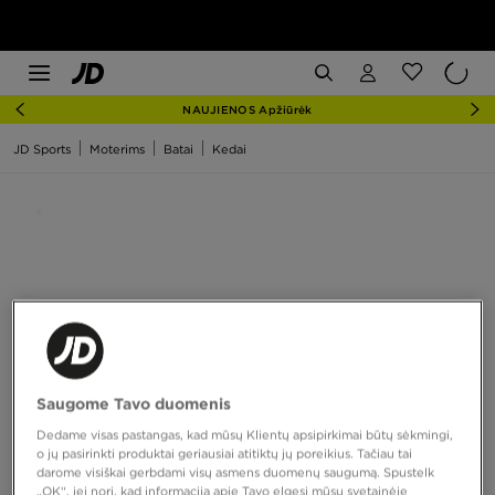
NAUJIENOS Apžiūrėk
JD Sports
Moterims
Batai
Kedai
Saugome Tavo duomenis
Dedame visas pastangas, kad mūsų Klientų apsipirkimai būtų sėkmingi,
o jų pasirinkti produktai geriausiai atitiktų jų poreikius. Tačiau tai
darome visiškai gerbdami visų asmens duomenų saugumą. Spustelk
„OK“, jei nori, kad informaciją apie Tavo elgesį mūsų svetainėje