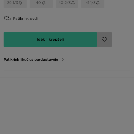
39 1/3
40
40 2/3
41 1/3
Patikrink dydį
Įdėk į krepšelį
Patikrink likučius parduotuvėje