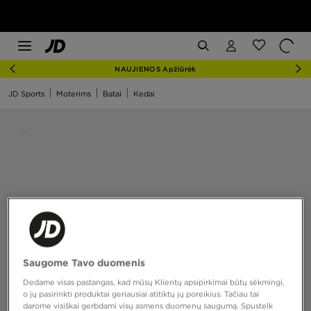
NAUJIENOS Apžiūrėk
JD Sports
Moterims
Batai
Kedai
Saugome Tavo duomenis
Dedame visas pastangas, kad mūsų Klientų apsipirkimai būtų sėkmingi,
o jų pasirinkti produktai geriausiai atitiktų jų poreikius. Tačiau tai
darome visiškai gerbdami visų asmens duomenų saugumą. Spustelk