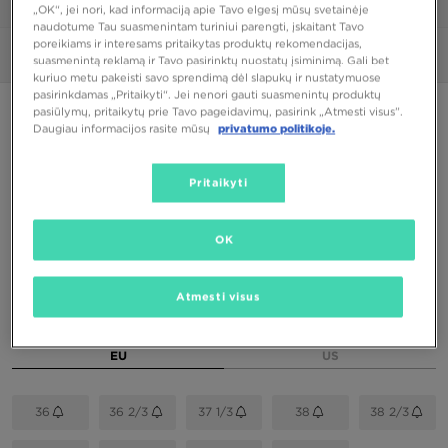
1/6
„OK“, jei nori, kad informaciją apie Tavo elgesį mūsų svetainėje
naudotume Tau suasmenintam turiniui parengti, įskaitant Tavo
poreikiams ir interesams pritaikytas produktų rekomendacijas,
Nuotraukos
360°
suasmenintą reklamą ir Tavo pasirinktų nuostatų įsiminimą. Gali bet
kuriuo metu pakeisti savo sprendimą dėl slapukų ir nustatymuose
pasirinkdamas „Pritaikyti“. Jei nenori gauti suasmenintų produktų
PUIKUS PASIŪLYMAS
pasiūlymų, pritaikytų prie Tavo pageidavimų, pasirink „Atmesti visus”.
Daugiau informacijos rasite mūsų
privatumo politikoje.
ADIDAS TOKYO W
Pritaikyti
42,00 €
OK
Spalvos
Atmesti visus
Pasirink dydį
EU
US
36
36 2/3
37 1/3
38
38 2/3