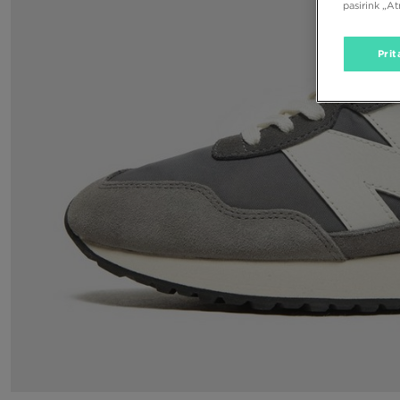
pasirink „A
Prit