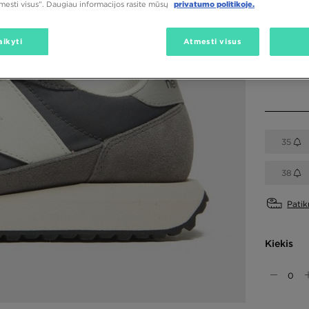
tmesti visus”. Daugiau informacijos rasite mūsų
privatumo politikoje.
Spalva
Mėlyna
aikyti
Atmesti visus
Pasirink 
35
38
Patik
Kiekis