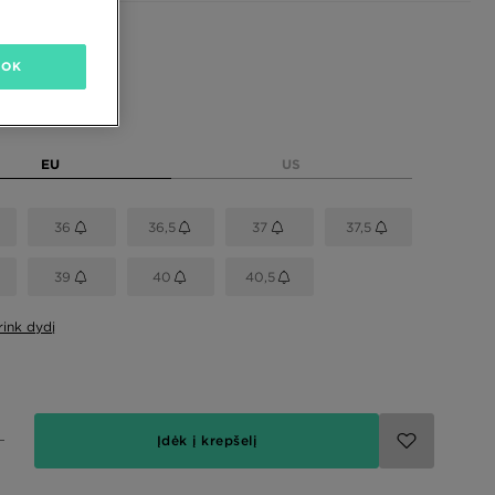
OK
dydį
EU
US
36
36,5
37
37,5
39
40
40,5
rink dydį
Įdėk į krepšelį