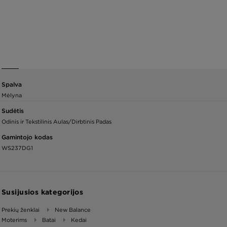
Spalva
Mėlyna
Sudėtis
Odinis ir Tekstilinis Aulas/Dirbtinis Padas
Gamintojo kodas
WS237DG1
Susijusios kategorijos
Prekių ženklai
New Balance
Moterims
Batai
Kedai