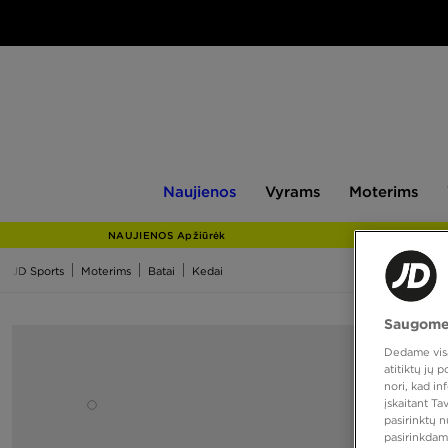
Naujienos
Vyrams
Moterims
V
Naujienos
Vyrams
Moterims
NAUJIENOS Apžiūrėk
JD Sports
Moterims
Batai
Kedai
Saugome
Dedame visas
atitiktų jų
nori, kad i
įskaitant T
pasirinktų 
pasirinkdam