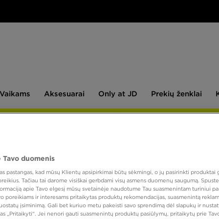
aikams
Aksesuarai
Only
Prekių
Vaikams
Aksesuarai
Only at JD
Prekių ženklai
at
ženklai
JD
NAUJIENLAIŠKIS
 Tavo duomenis
NEW 
 pastangas, kad mūsų Klientų apsipirkimai būtų sėkmingi, o jų pasirinkti produktai g
 poreikius. Tačiau tai darome visiškai gerbdami visų asmens duomenų saugumą. Spustel
nformaciją apie Tavo elgesį mūsų svetainėje naudotume Tau suasmenintam turiniui pa
90,00
avo poreikiams ir interesams pritaikytas produktų rekomendacijas, suasmenintą reklam
nuostatų įsiminimą. Gali bet kuriuo metu pakeisti savo sprendimą dėl slapukų ir nust
as „Pritaikyti“. Jei nenori gauti suasmenintų produktų pasiūlymų, pritaikytų prie Ta