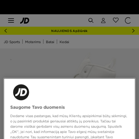
NAUJIENOS Apžiūrėk
JD Sports
Moterims
Batai
Kedai
Saugome Tavo duomenis
Dedame visas pastangas, kad mūsų Klientų apsipirkimai būtų sėkmingi,
o jų pasirinkti produktai geriausiai atitiktų jų poreikius. Tačiau tai
darome visiškai gerbdami visų asmens duomenų saugumą. Spustelk
„OK“, jei nori, kad informaciją apie Tavo elgesį mūsų svetainėje
naudotume Tau suasmenintam turiniui parengti, įskaitant Tavo