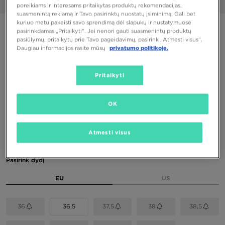
1/6
poreikiams ir interesams pritaikytas produktų rekomendacijas,
suasmenintą reklamą ir Tavo pasirinktų nuostatų įsiminimą. Gali bet
kuriuo metu pakeisti savo sprendimą dėl slapukų ir nustatymuose
PUIKUS PASIŪLYMAS
pasirinkdamas „Pritaikyti“. Jei nenori gauti suasmenintų produktų
pasiūlymų, pritaikytų prie Tavo pageidavimų, pasirink „Atmesti visus”.
NIKE BLAZER ROAM MID
Daugiau informacijos rasite mūsų
privatumo politikoje.
82,00 €
Pritaikyti
102,00 €
-20%
(Žemiausia kaina per pastarąsias 30 dienų iki nuolaidos)
120,00 €
-32%
(Pradinė kaina)
OK
Spalvos
Atmesti visus
Pasirink dydį
EU
US
36
36,5
37,5
38
38,5