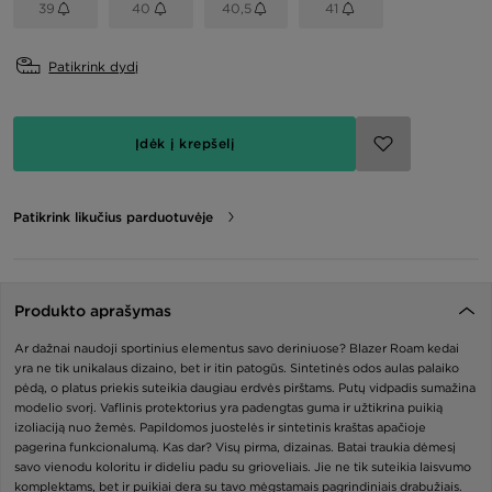
39
40
40,5
41
Patikrink dydį
Įdėk į krepšelį
Patikrink likučius parduotuvėje
Produkto aprašymas
Ar dažnai naudoji sportinius elementus savo deriniuose? Blazer Roam kedai
yra ne tik unikalaus dizaino, bet ir itin patogūs. Sintetinės odos aulas palaiko
pėdą, o platus priekis suteikia daugiau erdvės pirštams. Putų vidpadis sumažina
modelio svorį. Vaflinis protektorius yra padengtas guma ir užtikrina puikią
izoliaciją nuo žemės. Papildomos juostelės ir sintetinis kraštas apačioje
pagerina funkcionalumą. Kas dar? Visų pirma, dizainas. Batai traukia dėmesį
savo vienodu koloritu ir dideliu padu su grioveliais. Jie ne tik suteikia laisvumo
komplektams, bet ir puikiai dera su tavo mėgstamais pagrindiniais drabužiais.