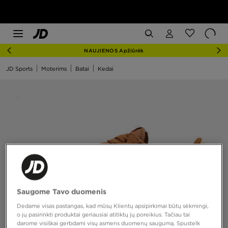
NAUJIENOS Apžiūrėk
JD Sports
Moterims
Batai
Kedai
Saugome Tavo duomenis
Dedame visas pastangas, kad mūsų Klientų apsipirkimai būtų sėkmingi,
o jų pasirinkti produktai geriausiai atitiktų jų poreikius. Tačiau tai
darome visiškai gerbdami visų asmens duomenų saugumą. Spustelk