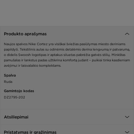
Produkto aprašymas
Naujos spalvos Nike Cortez yra visiškai šviežias pasiūlymas miesto deriniams
papildyti. Tekstilinis aulas su odinėmis detalėmis derina lengvumą ir patvarumą,
o didelis Swoosh logotipas ir aptakus siluetas pabrėžia gatvės stilių. Minkštas
pamušalas ir lankstus padas užtikrina komfortą judant – puikiai tinka kasdieniam
avėjimui ir laisvalaikio komplektams.
Spalva
Ruda
Gamintojo kodas
DZ2795-202
Atsiliepimai
Pristatymas ir grąžinimas