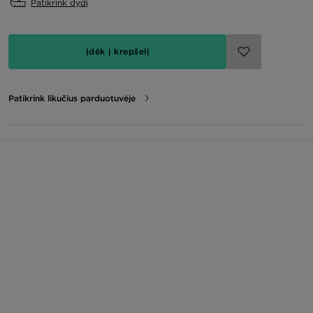
Patikrink dydį
Įdėk į krepšelį
Patikrink likučius parduotuvėje