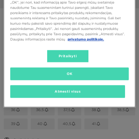
1/6
„OK“, jei nori, kad informaciją apie Tavo elgesį mūsų svetainėje
naudotume Tau suasmenintam turiniui parengti, įskaitant Tavo
poreikiams ir interesams pritaikytas produktų rekomendacijas,
PUIKUS PASIŪLYMAS
suasmenintą reklamą ir Tavo pasirinktų nuostatų įsiminimą. Gali bet
kuriuo metu pakeisti savo sprendimą dėl slapukų ir nustatymuose
NIKE CORTEZ
pasirinkdamas „Pritaikyti“. Jei nenori gauti suasmenintų produktų
pasiūlymų, pritaikytų prie Tavo pageidavimų, pasirink „Atmesti visus”.
Daugiau informacijos rasite mūsų
privatumo politikoje.
50,00 €
Pritaikyti
Spalva
Ruda
OK
Pasirink dydį
Atmesti visus
EU
US
36
36,5
37,5
38
38,5
39
40
40,5
41