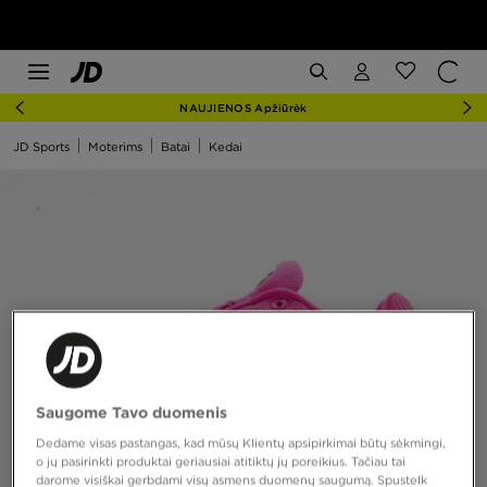
NAUJIENOS Apžiūrėk
JD Sports
Moterims
Batai
Kedai
Saugome Tavo duomenis
Dedame visas pastangas, kad mūsų Klientų apsipirkimai būtų sėkmingi,
o jų pasirinkti produktai geriausiai atitiktų jų poreikius. Tačiau tai
darome visiškai gerbdami visų asmens duomenų saugumą. Spustelk