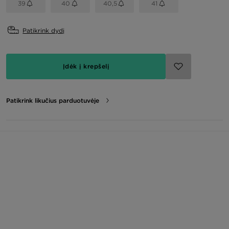
39
40
40,5
41
Patikrink dydį
Įdėk į krepšelį
Patikrink likučius parduotuvėje