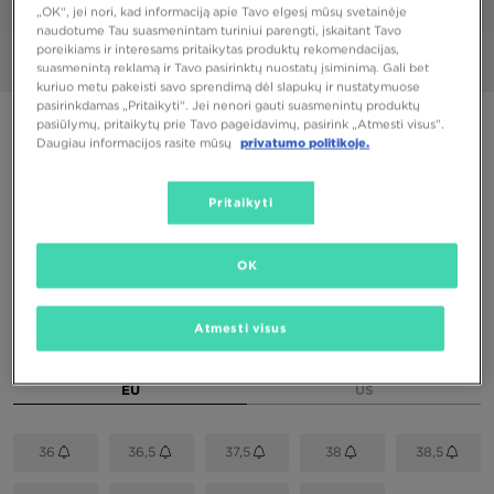
1/6
„OK“, jei nori, kad informaciją apie Tavo elgesį mūsų svetainėje
naudotume Tau suasmenintam turiniui parengti, įskaitant Tavo
poreikiams ir interesams pritaikytas produktų rekomendacijas,
Nuotraukos
360°
suasmenintą reklamą ir Tavo pasirinktų nuostatų įsiminimą. Gali bet
kuriuo metu pakeisti savo sprendimą dėl slapukų ir nustatymuose
pasirinkdamas „Pritaikyti“. Jei nenori gauti suasmenintų produktų
PUIKUS PASIŪLYMAS
pasiūlymų, pritaikytų prie Tavo pageidavimų, pasirink „Atmesti visus”.
Daugiau informacijos rasite mūsų
privatumo politikoje.
NIKE W AIR MAX DN
Pritaikyti
82,00 €
OK
Spalva
Rožinė
Atmesti visus
Pasirink dydį
EU
US
36
36,5
37,5
38
38,5