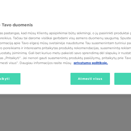
 Tavo duomenis
 pastangas, kad mūsų Klientų apsipirkimai būtų sėkmingi, o jų pasirinkti produktai g
 poreikius. Tačiau tai darome visiškai gerbdami visų asmens duomenų saugumą. Spustel
Spalva
nformaciją apie Tavo elgesį mūsų svetainėje naudotume Tau suasmenintam turiniui pa
avo poreikiams ir interesams pritaikytas produktų rekomendacijas, suasmenintą reklam
nuostatų įsiminimą. Gali bet kuriuo metu pakeisti savo sprendimą dėl slapukų ir nust
as „Pritaikyti“. Jei nenori gauti suasmenintų produktų pasiūlymų, pritaikytų prie Ta
tmesti visus”. Daugiau informacijos rasite mūsų
privatumo politikoje.
aikyti
Atmesti visus