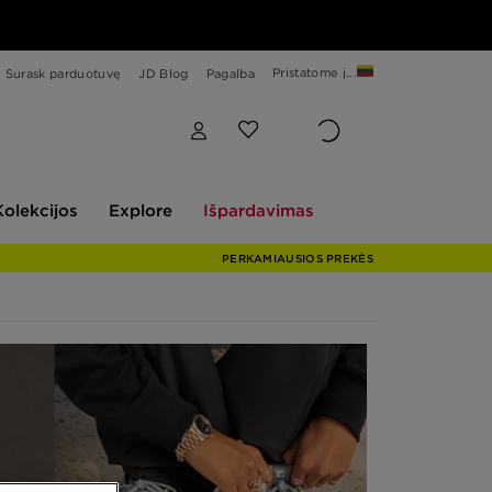
Pristatome į...
Surask parduotuvę
JD Blog
Pagalba
Explore
Išpardavimas
Kolekcijos
Explore
Išpardavimas
PERKAMIAUSIOS PREKĖS