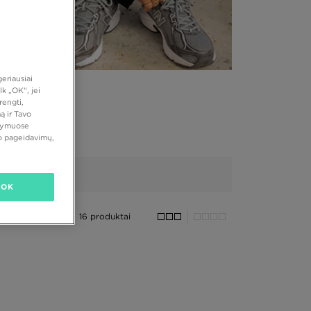
eriausiai
k „OK“, jei
rengti,
ą ir Tavo
atymuose
vo pageidavimų,
OK
16 produktai