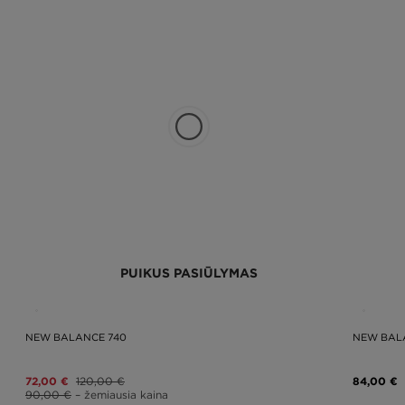
PUIKUS PASIŪLYMAS
NEW BALANCE 740
NEW BAL
72,00 €
120,00 €
84,00 €
90,00 €
– žemiausia kaina