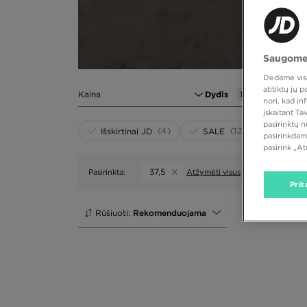
Saugome
Dedame visas
atitiktų jų
Kaina
Dydis
1
nori, kad i
įskaitant T
pasirinktų 
(4)
(12)
Išskirtinai JD
SALE
pasirinkdam
pasirink „A
37,5
Pasirinkta:
Atžymėti visus
Prit
Rūšiuoti:
Rekomenduojama