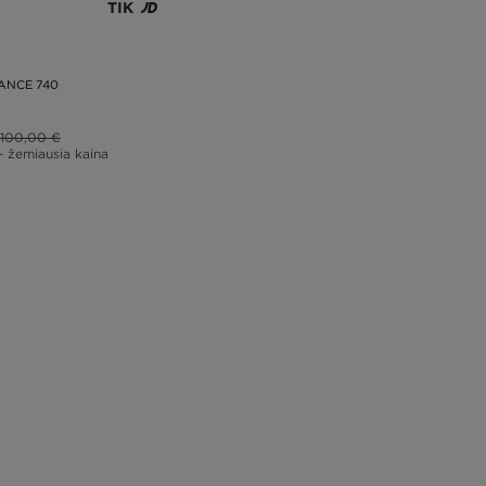
TIK
ANCE 740
100,00 €
– žemiausia kaina