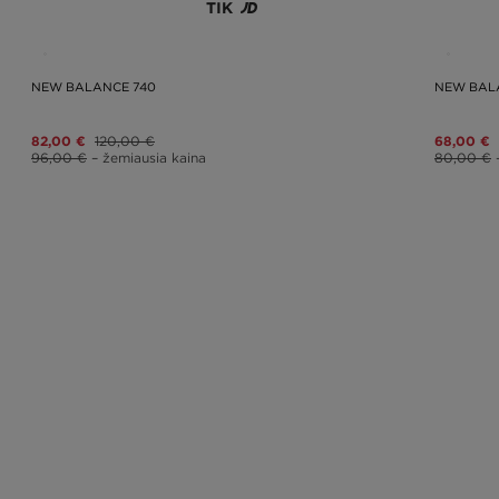
TIK
NEW BALANCE 740
NEW BAL
82,00 €
120,00 €
68,00 €
96,00 €
– žemiausia kaina
80,00 €