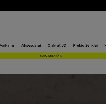
aikams
Aksesuarai
Only
Prekių
Vaikams
Aksesuarai
Only at JD
Prekių ženklai
at
ženklai
JD
NAUJIENLAIŠKIS