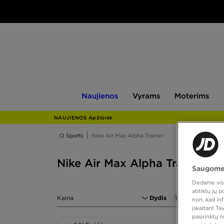
Naujienos
Vyrams
Moterims
V
Naujienos
Vyrams
Moterims
NAUJIENOS Apžiūrėk
JD Sports
Nike Air Max Alpha Trainer
Nike Air Max Alpha Trainer dy
Saugome
Dedame visas
atitiktų jų
Kaina
Dydis
1
nori, kad i
įskaitant T
pasirinktų 