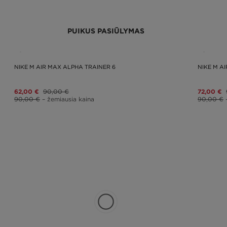
PUIKUS PASIŪLYMAS
NIKE M AIR MAX ALPHA TRAINER 6
NIKE M A
62,00 €
90,00 €
72,00 €
90,00 €
– žemiausia kaina
90,00 €