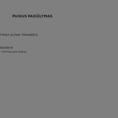
PUIKUS PASIŪLYMAS
IR MAX ALPHA TRAINER 6
90,00 €
– žemiausia kaina