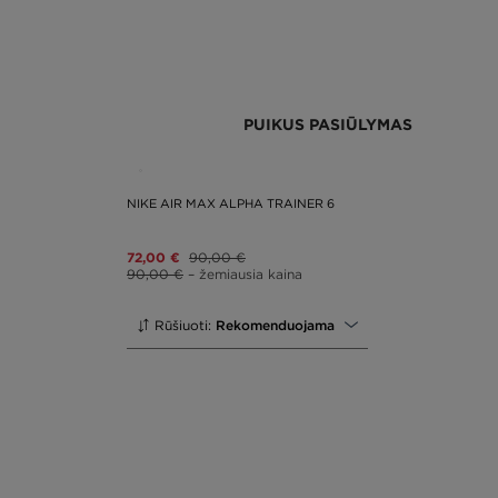
PUIKUS PASIŪLYMAS
NIKE AIR MAX ALPHA TRAINER 6
72,00 €
90,00 €
90,00 €
– žemiausia kaina
Rūšiuoti:
Rekomenduojama