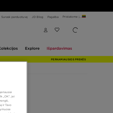
Pristatome į...
Surask parduotuvę
JD Blog
Pagalba
Explore
Išpardavimas
Kolekcijos
Explore
Išpardavimas
PERKAMIAUSIOS PREKĖS
eriausiai
k „OK“, jei
rengti,
ą ir Tavo
atymuose