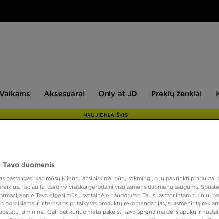
aikams
Aksesuarai
Only
Prekių
Vaikams
Aksesuarai
Only at JD
Prekių ženklai
at
ženklai
JD
NAUJIENLAIŠKIS
dis 42,5
 Tavo duomenis
 pastangas, kad mūsų Klientų apsipirkimai būtų sėkmingi, o jų pasirinkti produktai g
 poreikius. Tačiau tai darome visiškai gerbdami visų asmens duomenų saugumą. Spustel
Spalva
nformaciją apie Tavo elgesį mūsų svetainėje naudotume Tau suasmenintam turiniui pa
avo poreikiams ir interesams pritaikytas produktų rekomendacijas, suasmenintą reklam
nuostatų įsiminimą. Gali bet kuriuo metu pakeisti savo sprendimą dėl slapukų ir nust