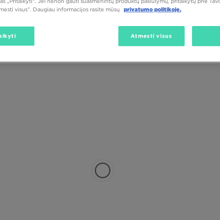
as „Pritaikyti“. Jei nenori gauti suasmenintų produktų pasiūlymų, pritaikytų prie Ta
tmesti visus”. Daugiau informacijos rasite mūsų
privatumo politikoje.
aikyti
Atmesti visus