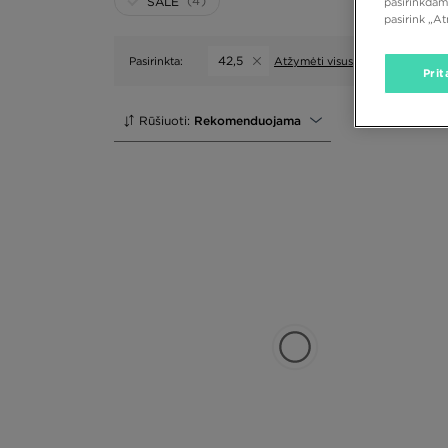
(4)
SALE
pasirinkdam
pasirink „A
42,5
Pasirinkta:
Atžymėti visus
Prit
Rūšiuoti:
Rekomenduojama