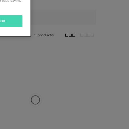
vo pageidavimų,
OK
5 produktai