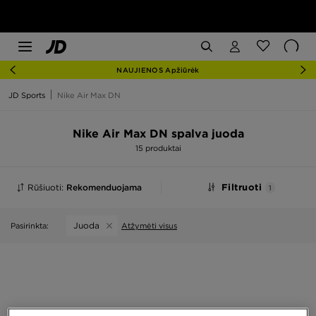
NAUJIENOS Apžiūrėk
JD Sports
Nike Air Max DN
Nike Air Max DN spalva juoda
15 produktai
Rūšiuoti:
Rekomenduojama
Filtruoti
1
Juoda
Pasirinkta:
Atžymėti visus