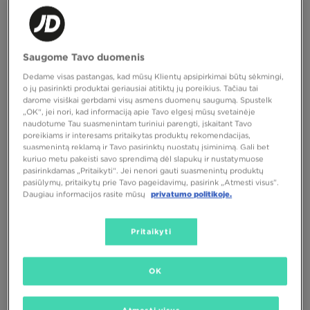
Saugome Tavo duomenis
Dedame visas pastangas, kad mūsų Klientų apsipirkimai būtų sėkmingi,
o jų pasirinkti produktai geriausiai atitiktų jų poreikius. Tačiau tai
darome visiškai gerbdami visų asmens duomenų saugumą. Spustelk
„OK“, jei nori, kad informaciją apie Tavo elgesį mūsų svetainėje
NIKE AIR MAX DN ROAM
NIKE AIR MAX DN ROAM
naudotume Tau suasmenintam turiniui parengti, įskaitant Tavo
poreikiams ir interesams pritaikytas produktų rekomendacijas,
suasmenintą reklamą ir Tavo pasirinktų nuostatų įsiminimą. Gali bet
180,00 €
180,00 €
kuriuo metu pakeisti savo sprendimą dėl slapukų ir nustatymuose
pasirinkdamas „Pritaikyti“. Jei nenori gauti suasmenintų produktų
pasiūlymų, pritaikytų prie Tavo pageidavimų, pasirink „Atmesti visus”.
Daugiau informacijos rasite mūsų
privatumo politikoje.
Pritaikyti
OK
PUIKUS PASIŪLYMAS
PUIKUS PASIŪLYMAS