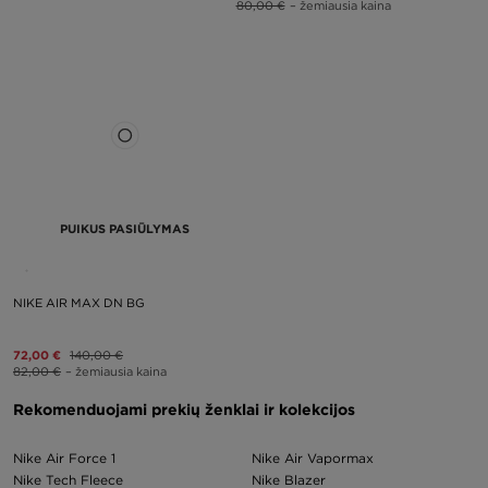
80,00 €
– žemiausia kaina
PUIKUS PASIŪLYMAS
NIKE AIR MAX DN BG
72,00 €
140,00 €
82,00 €
– žemiausia kaina
Rekomenduojami prekių ženklai ir kolekcijos
Nike Air Force 1
Nike Air Vapormax
Nike Tech Fleece
Nike Blazer