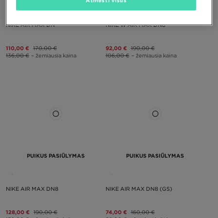
Atmesti visus
NIKE AIR MAX DN
NIKE W AIR MAX DN8
110,00 €
170,00 €
92,00 €
190,00 €
136,00 €
– žemiausia kaina
106,00 €
– žemiausia kaina
PUIKUS PASIŪLYMAS
PUIKUS PASIŪLYMAS
NIKE AIR MAX DN8
NIKE AIR MAX DN8 (GS)
128,00 €
190,00 €
74,00 €
160,00 €