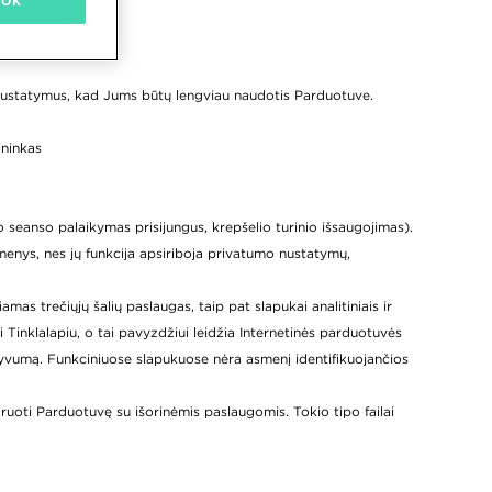
OK
mus nustatymus, kad Jums būtų lengviau naudotis Parduotuve.
ininkas
to seanso palaikymas prisijungus, krepšelio turinio išsaugojimas).
enys, nes jų funkcija apsiriboja privatumo nustatymų,
amas trečiųjų šalių paslaugas, taip pat slapukai analitiniais ir
 Tinklalapiu, o tai pavyzdžiui leidžia Internetinės parduotuvės
tyvumą. Funkciniuose slapukuose nėra asmenį identifikuojančios
egruoti Parduotuvę su išorinėmis paslaugomis. Tokio tipo failai