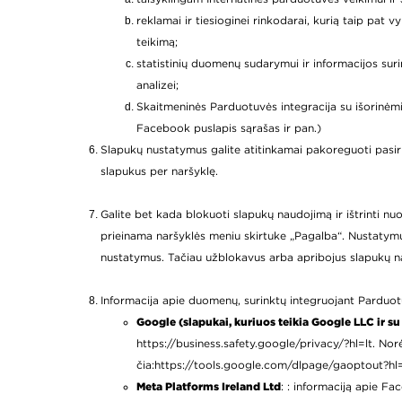
reklamai ir tiesioginei rinkodarai, kurią taip pat
teikimą;
statistinių duomenų sudarymui ir informacijos sur
analizei;
Skaitmeninės Parduotuvės integracija su išorinėm
Facebook puslapis sąrašas ir pan.)
Slapukų nustatymus galite atitinkamai pakoreguoti pasiri
slapukus per naršyklę.
Galite bet kada blokuoti slapukų naudojimą ir ištrinti 
prieinama naršyklės meniu skirtuke „Pagalba“. Nustatymų ko
nustatymus. Tačiau užblokavus arba apribojus slapukų na
Informacija apie duomenų, surinktų integruojant Parduotuv
Google (slapukai, kuriuos teikia Google LLC ir su
https://business.safety.google/privacy/?hl=lt
. Nor
čia:
https://tools.google.com/dlpage/gaoptout?hl
Meta Platforms Ireland Ltd
: : informaciją apie 