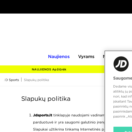
Naujienos
Vyrams
Moterims
V
Naujienos
Vyrams
Moterims
NAUJIENOS Apžiūrėk
Saugome
JD Sports
Slapukų politika
Dedame visas
atitiktų jų
nori, kad i
Slapukų politika
įskaitant T
pasirinktų 
pasirinkdam
Jdsports.lt
tinklapyje naudojami vadinamieji slapukai ir ki
pasirink „A
parduotuvė ir yra saugomi galutinio įrenginio (pvz., išma
Slapukai užtikrina tinkamą Internetinės parduotuvės veiki