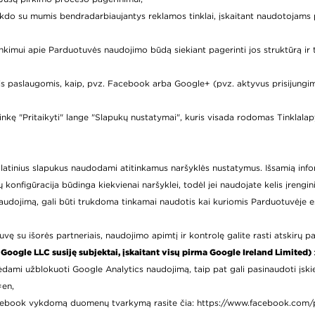
 vykdo su mumis bendradarbiaujantys reklamos tinklai, įskaitant naudotojams p
inkimui apie Parduotuvės naudojimo būdą siekiant pagerinti jos struktūrą ir 
is paslaugomis, kaip, pvz. Facebook arba Google+ (pvz. aktyvus prisijungim
nkę "Pritaikyti" lange "Slapukų nustatymai", kuris visada rodomas Tinklalapy
nuolatinius slapukus naudodami atitinkamus naršyklės nustatymus. Išsamią in
nfigūracija būdinga kiekvienai naršyklei, todėl jei naudojate kelis įrenginius
udojimą, gali būti trukdoma tinkamai naudotis kai kuriomis Parduotuvėje e
ę su išorės partneriais, naudojimo apimtį ir kontrolę galite rasti atskirų pa
 Google LLC susiję subjektai, įskaitant visų pirma Google Ireland Limited)
ėdami užblokuoti Google Analytics naudojimą, taip pat gali pasinaudoti įskiepi
=en
,
Facebook vykdomą duomenų tvarkymą rasite čia:
https://www.facebook.com/p