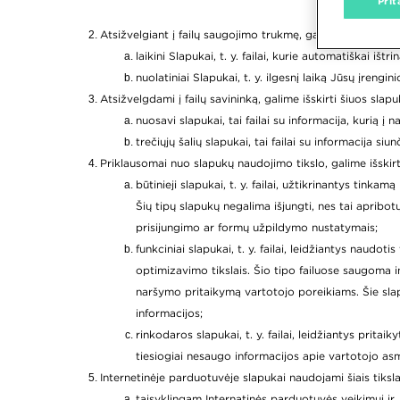
Prit
Atsižvelgiant į failų saugojimo trukmę, galime išskirti šiu
laikini Slapukai, t. y. failai, kurie automatiškai iš
nuolatiniai Slapukai, t. y. ilgesnį laiką Jūsų įre
Atsižvelgdami į failų savininką, galime išskirti šiuos slapu
nuosavi slapukai, tai failai su informacija, kurią į 
trečiųjų šalių slapukai, tai failai su informacija si
Priklausomai nuo slapukų naudojimo tikslo, galime išskirt
būtinieji slapukai, t. y. failai, užtikrinantys tin
Šių tipų slapukų negalima išjungti, nes tai apri
prisijungimo ar formų užpildymo nustatymais;
funkciniai slapukai, t. y. failai, leidžiantys naudo
optimizavimo tikslais. Šio tipo failuose saugoma i
naršymo pritaikymą vartotojo poreikiams. Šie slap
informacijos;
rinkodaros slapukai, t. y. failai, leidžiantys prit
tiesiogiai nesaugo informacijos apie vartotojo asm
Internetinėje parduotuvėje slapukai naudojami šiais tiksla
taisyklingam Internatinės parduotuvės veikimui ir