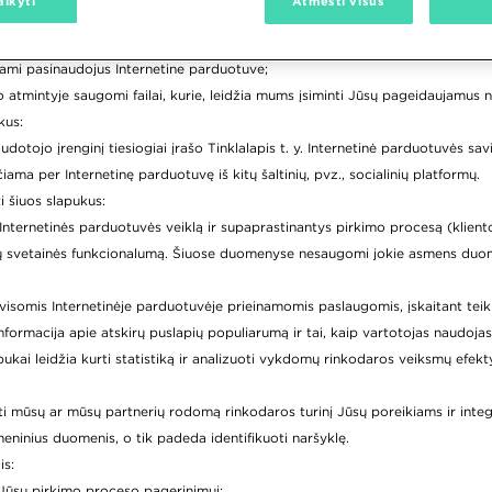
aikyti
Atmesti visus
os slapukus:
trinami pasinaudojus Internetine parduotuve;
nginio atmintyje saugomi failai, kurie, leidžia mums įsiminti Jūsų pageidauja
kus:
naudotojo įrenginį tiesiogiai įrašo Tinklalapis t. y. Internetinė parduotuvės sav
unčiama per Internetinę parduotuvę iš kitų šaltinių, pvz., socialinių platformų.
i šiuos slapukus:
kamą Internetinės parduotuvės veiklą ir supaprastinantys pirkimo procesą (klien
botų svetainės funkcionalumą. Šiuose duomenyse nesaugomi jokie asmens duom
tis visomis Internetinėje parduotuvėje prieinamomis paslaugomis, įskaitant teiki
nformacija apie atskirų puslapių populiarumą ir tai, kaip vartotojas naudojasi
ukai leidžia kurti statistiką ir analizuoti vykdomų rinkodaros veiksmų efek
aikyti mūsų ar mūsų partnerių rodomą rinkodaros turinį Jūsų poreikiams ir int
eninius duomenis, o tik padeda identifikuoti naršyklę.
is:
 Jūsų pirkimo proceso pagerinimui;