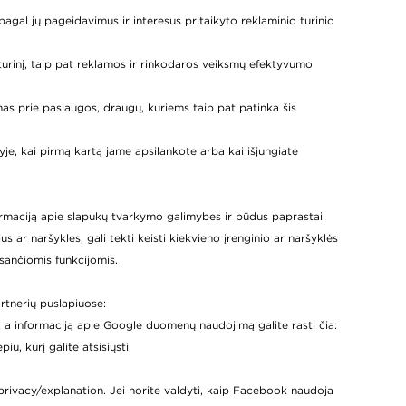
agal jų pageidavimus ir interesus pritaikyto reklaminio turinio
turinį, taip pat reklamos ir rinkodaros veiksmų efektyvumo
as prie paslaugos, draugų, kuriems taip pat patinka šis
je, kai pirmą kartą jame apsilankote arba kai išjungiate
formaciją apie slapukų tvarkymo galimybes ir būdus paprastai
 ar naršykles, gali tekti keisti kiekvieno įrenginio ar naršyklės
sančiomis funkcijomis.
rtnerių puslapiuose:
: a informaciją apie Google duomenų naudojimą galite rasti čia:
u, kurį galite atsisiųsti
rivacy/explanation
. Jei norite valdyti, kaip Facebook naudoja