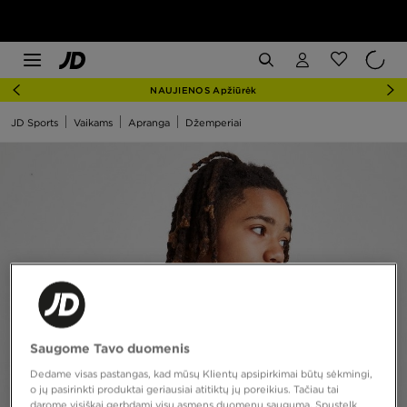
NAUJIENOS Apžiūrėk
JD Sports
Vaikams
Apranga
Džemperiai
Saugome Tavo duomenis
Dedame visas pastangas, kad mūsų Klientų apsipirkimai būtų sėkmingi,
o jų pasirinkti produktai geriausiai atitiktų jų poreikius. Tačiau tai
darome visiškai gerbdami visų asmens duomenų saugumą. Spustelk