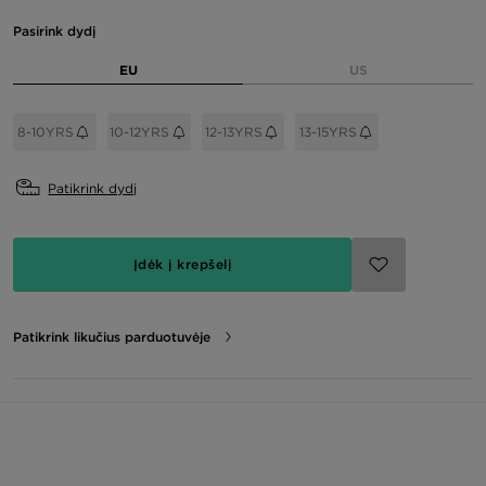
Pasirink dydį
EU
US
8-10YRS
10-12YRS
12-13YRS
13-15YRS
Patikrink dydį
Įdėk į krepšelį
Patikrink likučius parduotuvėje