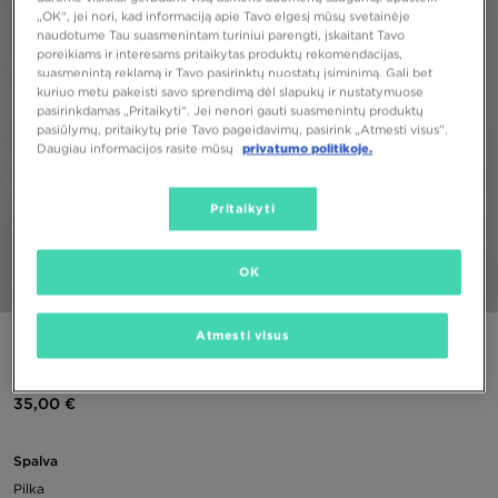
„OK“, jei nori, kad informaciją apie Tavo elgesį mūsų svetainėje
naudotume Tau suasmenintam turiniui parengti, įskaitant Tavo
poreikiams ir interesams pritaikytas produktų rekomendacijas,
suasmenintą reklamą ir Tavo pasirinktų nuostatų įsiminimą. Gali bet
kuriuo metu pakeisti savo sprendimą dėl slapukų ir nustatymuose
pasirinkdamas „Pritaikyti“. Jei nenori gauti suasmenintų produktų
pasiūlymų, pritaikytų prie Tavo pageidavimų, pasirink „Atmesti visus”.
Daugiau informacijos rasite mūsų
privatumo politikoje.
Pritaikyti
OK
1/4
Atmesti visus
NIKE HYBRID CREW SWEATSHIRT JUNIOR BOY
35,00 €
Spalva
Pilka