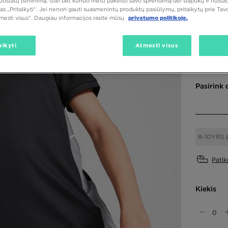
nuostatų įsiminimą. Gali bet kuriuo metu pakeisti savo sprendimą dėl slapukų ir nust
10,00
as „Pritaikyti“. Jei nenori gauti suasmenintų produktų pasiūlymų, pritaikytų prie Ta
tmesti visus”. Daugiau informacijos rasite mūsų
privatumo politikoje.
aikyti
Atmesti visus
Spalvos
Pasirink 
8-10YRS
Patik
Kiekis