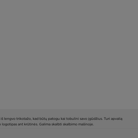
iš lengvo trikotažo, kad būtų patogu kai tobulini savo įgūdžius. Turi apvalią
h logotipas ant krūtinės. Galima skalbti skalbimo mašinoje.