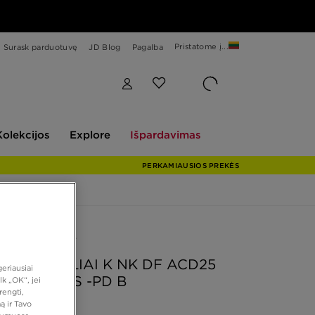
Pristatome į...
Surask parduotuvę
JD Blog
Pagalba
Explore
Išpardavimas
Kolekcijos
Explore
Išpardavimas
PERKAMIAUSIOS PREKĖS
 PASIŪLYMAS
MARŠKINĖLIAI K NK DF ACD25
eriausiai
INĖLIAI SS -PD B
k „OK“, jei
rengti,
ą ir Tavo