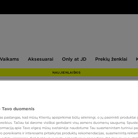
aikams
Aksesuarai
Only
Prekių
Vaikams
Aksesuarai
Only at JD
Prekių ženklai
at
ženklai
JD
NAUJIENLAIŠKIS
PUIKUS
 Tavo duomenis
NIKE 
 pastangas, kad mūsų Klientų apsipirkimai būtų sėkmingi, o jų pasirinkti produktai g
MARŠK
 poreikius. Tačiau tai darome visiškai gerbdami visų asmens duomenų saugumą. Spustel
nformaciją apie Tavo elgesį mūsų svetainėje naudotume Tau suasmenintam turiniui pa
avo poreikiams ir interesams pritaikytas produktų rekomendacijas, suasmenintą reklam