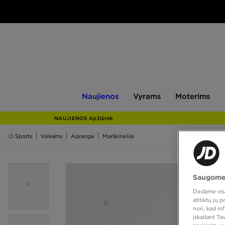
Naujienos
Vyrams
Moterims
V
Naujienos
Vyrams
Moterims
NAUJIENOS Apžiūrėk
JD Sports
Vaikams
Apranga
Marškinėliai
Saugome
Dedame visas
atitiktų jų
nori, kad i
įskaitant T