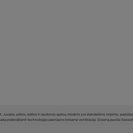
Juodos, pilkos, baltos ir raudonos spalvų modelis yra standartinio kirpimo, pasiūtas 
akaitą praleidžianti technologija pasirūpins tinkama ventiliacija. Dizainą puošia Swoos