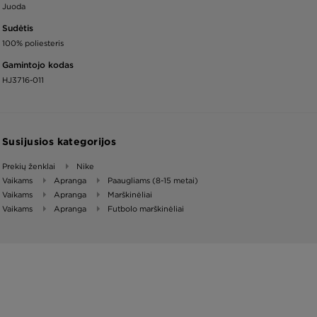
Juoda
Sudėtis
100% poliesteris
Gamintojo kodas
HJ3716-011
Susijusios kategorijos
Prekių ženklai
Nike
Vaikams
Apranga
Paaugliams (8-15 metai)
Vaikams
Apranga
Marškinėliai
Vaikams
Apranga
Futbolo marškinėliai