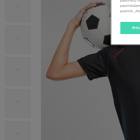
pasirinktų 
pasirinkdam
pasirink „A
Prit