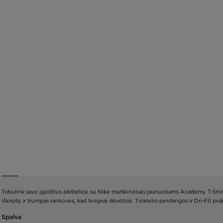
Tobulink savo įgūdžius aikštelėje su Nike marškinėliais jaunuoliams Academy T-Shirt. 
iškirptę ir trumpas rankoves, kad lengvai dėvėtūsi. Tinklelio perdangos ir Dri-Fit pr
Spalva