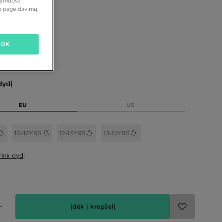
atymuose
 €
vo pageidavimų,
OK
dydį
EU
US
10-12YRS
12-13YRS
13-15YRS
rink dydį
Įdėk į krepšelį