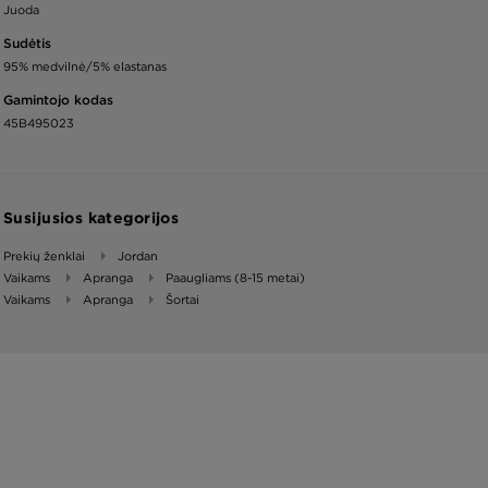
Juoda
Sudėtis
95% medvilnė/5% elastanas
Gamintojo kodas
45B495023
Susijusios kategorijos
Prekių ženklai
Jordan
Vaikams
Apranga
Paaugliams (8-15 metai)
Vaikams
Apranga
Šortai