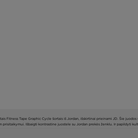
rtais Fitness Tape Graphic Cycle šortais iš Jordan, išskirtinai prieinami JD. Šie juodo
prisitaikymui. Išbaigti kontrastine juostele su Jordan prekės ženklu. Ir papildyti 