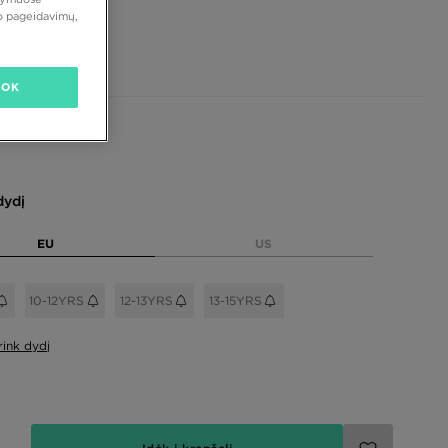
vo pageidavimų,
 €
OK
dydį
EU
US
10-12YRS
12-13YRS
13-15YRS
rink dydį