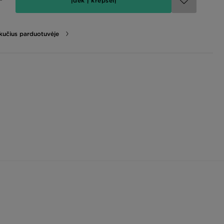
Įdėk į krepšelį
likučius parduotuvėje