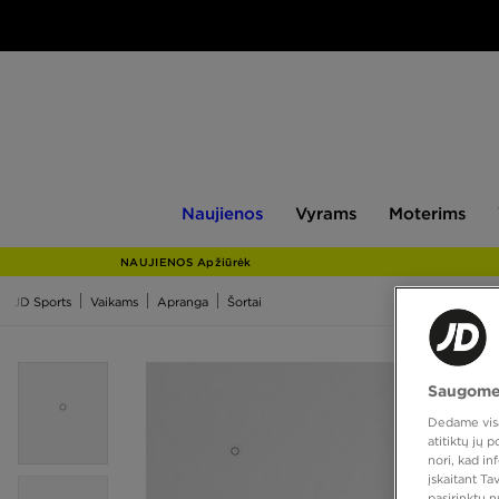
Naujienos
Vyrams
Moterims
V
Naujienos
Vyrams
Moterims
NAUJIENOS Apžiūrėk
JD Sports
Vaikams
Apranga
Šortai
Saugome
Dedame visas
atitiktų jų
nori, kad i
įskaitant T
pasirinktų 