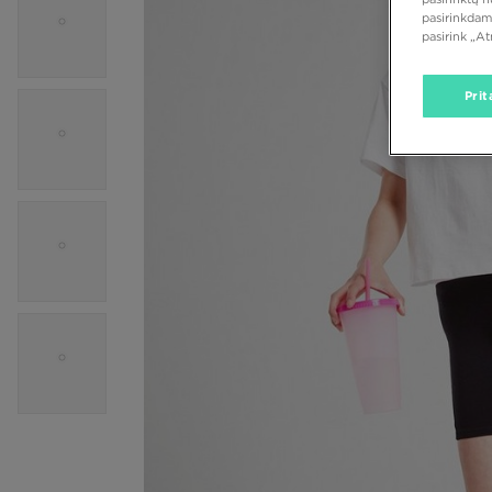
pasirinkdam
pasirink „A
Prit