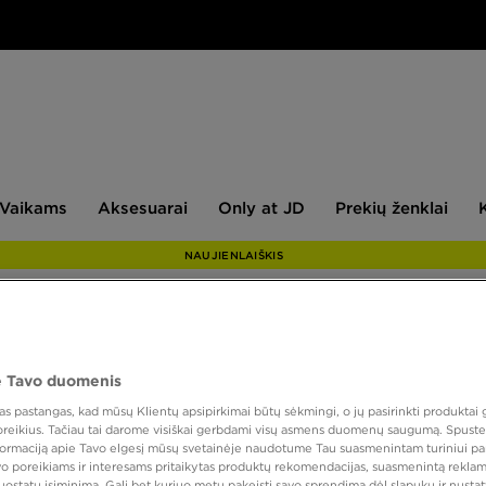
aikams
Aksesuarai
Only
Prekių
Vaikams
Aksesuarai
Only at JD
Prekių ženklai
at
ženklai
JD
NAUJIENLAIŠKIS
PUIKUS
 Tavo duomenis
ONLY AT
 pastangas, kad mūsų Klientų apsipirkimai būtų sėkmingi, o jų pasirinkti produktai g
 poreikius. Tačiau tai darome visiškai gerbdami visų asmens duomenų saugumą. Spustel
JORDA
nformaciją apie Tavo elgesį mūsų svetainėje naudotume Tau suasmenintam turiniui pa
GRAPH
avo poreikiams ir interesams pritaikytas produktų rekomendacijas, suasmenintą reklam
nuostatų įsiminimą. Gali bet kuriuo metu pakeisti savo sprendimą dėl slapukų ir nust