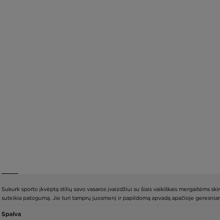
Sukurk sporto įkvėptą stilių savo vasaros įvaizdžiui su šiais vaikiškais mergaitėms ski
suteikia patogumą. Jie turi tamprų juosmenį ir papildomą apvadą apačioje geresniam 
Spalva