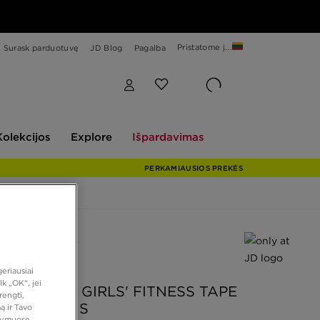
Pristatome į...
Surask parduotuvę
JD Blog
Pagalba
Explore
Išpardavimas
Kolekcijos
Explore
Išpardavimas
PERKAMIAUSIOS PREKĖS
 PASIŪLYMAS
 JD
eriausiai
k „OK“, jei
N ŠORTAI GIRLS' FITNESS TAPE
rengti,
IC CYCLE S
ą ir Tavo
atymuose