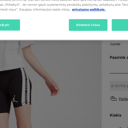
as „Pritaikyti“. Jei nenori gauti suasmenintų produktų pasiūlymų, pritaikytų prie Ta
tmesti visus”. Daugiau informacijos rasite mūsų
privatumo politikoje.
35,00
aikyti
Atmesti visus
Spalva
Juoda
Pasirink 
8-10YRS
Patik
Kiekis