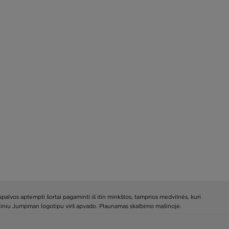
s spalvos aptempti šortai pagaminti iš itin minkštos, tamprios medvilnės, kuri
kultiniu Jumpman logotipu virš apvado. Plaunamas skalbimo mašinoje.