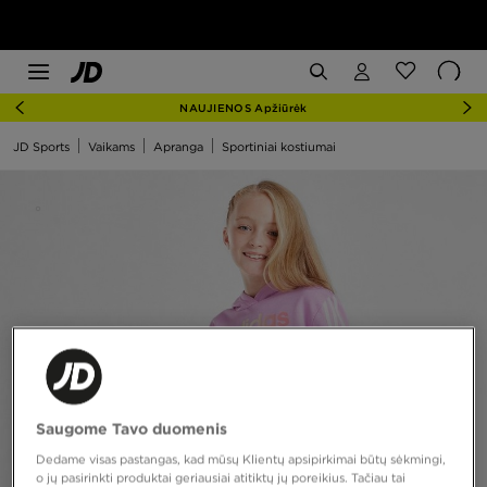
NAUJIENOS Apžiūrėk
JD Sports
Vaikams
Apranga
Sportiniai kostiumai
Saugome Tavo duomenis
Dedame visas pastangas, kad mūsų Klientų apsipirkimai būtų sėkmingi,
o jų pasirinkti produktai geriausiai atitiktų jų poreikius. Tačiau tai