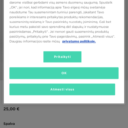
darome visiškai gerbdami visų asmens duomenų saugumą. Spustelk
„OK“, jei nori, kad informaciją apie Tavo elgesį mūsų svetainėje
naudotume Tau suasmenintam turiniui parengti, įskaitant Tavo
poreikiams ir interesams pritaikytas produktų rekomendacijas,
suasmenintą reklamą ir Tavo pasirinktų nuostatų įsiminimą. Gali bet
kuriuo metu pakeisti savo sprendimą dėl slapukų ir nustatymuose
pasirinkdamas „Pritaikyti“. Jei nenori gauti suasmenintų produktų
pasiūlymų, pritaikytų prie Tavo pageidavimų, pasirink „Atmesti visus”.
Daugiau informacijos rasite mūsų
privatumo politikoje.
Pritaikyti
OK
1/5
ADIDAS KOMPLEKTAS (G)LIN GLS CRP HD/LG ST
Atmesti visus
CHILDRENS
25,00 €
Spalva