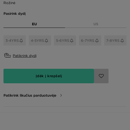
Rožinė
Pasirink dydį
EU
US
3-4YRS
4-5YRS
5-6YRS
6-7YRS
7-8YRS
Patikrink dydį
Įdėk į krepšelį
Patikrink likučius parduotuvėje