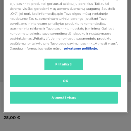
o jų pasirinkti produktai geriausiai atitiktų jų poreikius. Tačiau tai
darome visiškai gerbdami visų asmens duomenų saugumą. Spustelk
„OK“, jei nori, kad informaciją apie Tavo elgesį mūsų svetainėje
naudotume Tau suasmenintam turiniui parengti, įskaitant Tavo
poreikiams ir interesams pritaikytas produktų rekomendacijas,
suasmenintą reklamą ir Tavo pasirinktų nuostatų įsiminimą. Gali bet
kuriuo metu pakeisti savo sprendimą dėl slapukų ir nustatymuose
pasirinkdamas „Pritaikyti“. Jei nenori gauti suasmenintų produktų
pasiūlymų, pritaikytų prie Tavo pageidavimų, pasirink „Atmesti visus”.
Daugiau informacijos rasite mūsų
privatumo politikoje.
Pritaikyti
1/2
OK
PUIKUS PASIŪLYMAS
Atmesti visus
JORDAN AIR DNA ROMPER BABYGROW INFANT
25,00 €