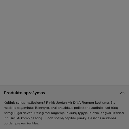
Produkto aprašymas
Kultinis stilius mažiesiems? Rinkis Jordan Air DNA Romper kostiumą. Šis
modelis pagamintas iš lengvo, orui pralaidaus poliesterio audinio, kad būtų
patogu ilgai dėvėti. Užsegimai nugaroje ir klubų lygyje leidžia lengvai užsidėti
ir nusivilkti kombinezoną. Juodą spalvą papildo priekyje esantis raudonas
Jordan prekės ženklas.