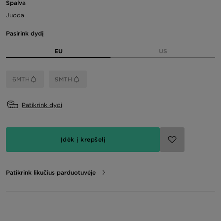
Spalva
Juoda
Pasirink dydį
EU
US
6MTH
9MTH
Patikrink dydį
Įdėk į krepšelį
Patikrink likučius parduotuvėje