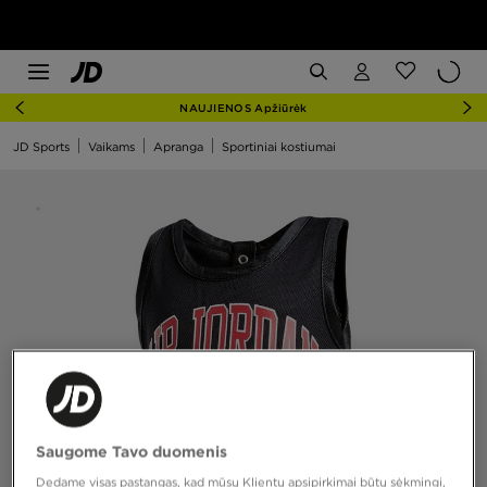
NAUJIENOS Apžiūrėk
JD Sports
Vaikams
Apranga
Sportiniai kostiumai
Saugome Tavo duomenis
Dedame visas pastangas, kad mūsų Klientų apsipirkimai būtų sėkmingi,