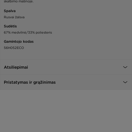
skalbimo mašinoje.
Spalva
Rusvai žalsva
Sudėtis
67% medvilnė/33% poliesteris
Gamintojo kodas
56H052ECO
Atsiliepimai
Pristatymas ir grąžinimas