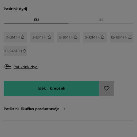
Pasirink dydį
EU
US
0-3MTH
3-6MTH
6-9MTH
9-12MTH
12-18MTH
18-24MTH
Patikrink dydį
Įdėk į krepšelį
Patikrink likučius parduotuvėje