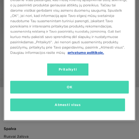
o jų pasirinkti produktai geriausiai atitiktų jų poreikius. Tačiau tai
darome visiškai gerbdami visų asmens duomenų saugumą. Spustelk
„OK“, jei nori, kad informaciją apie Tavo elgesį mūsų svetainėje
naudotume Tau suasmenintam turiniui parengti, įskaitant Tavo
poreikiams ir interesams pritaikytas produktų rekomendacijas,
suasmenintą reklamą ir Tavo pasirinktų nuostatų įsiminimą. Gali bet
kuriuo metu pakeisti savo sprendimą dėl slapukų ir nustatymuose
pasirinkdamas „Pritaikyti“. Jei nenori gauti suasmenintų produktų
pasiūlymų, pritaikytų prie Tavo pageidavimų, pasirink „Atmesti visus”.
Daugiau informacijos rasite mūsų
privatumo politikoje.
Pritaikyti
1/6
OK
NIKE KOMPLEKTAS TECH FZ HD SUIT
Atmesti visus
60,00 €
Spalva
Rusvai žalsva