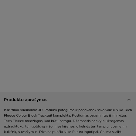
Produkto aprašymas
Išskirtinai prieinamas JD. Pasirink patogumą ir padovanok savo vaikui Nike Tech
Fleece Colour Block Tracksuit komplektą. Kostiumas pagamintas iš minkštos
Tech Fleece medžiagos, kad būtų patogu. Džemperis priekyje užsegamas
užtrauktuku, turi gobtuvą ir šonines kišenes, o kelnės turi tamprų juosmenį ir
kulkšnių suvaržymus. Dizainą puošia Nike Futura logotipai. Galima skalbti