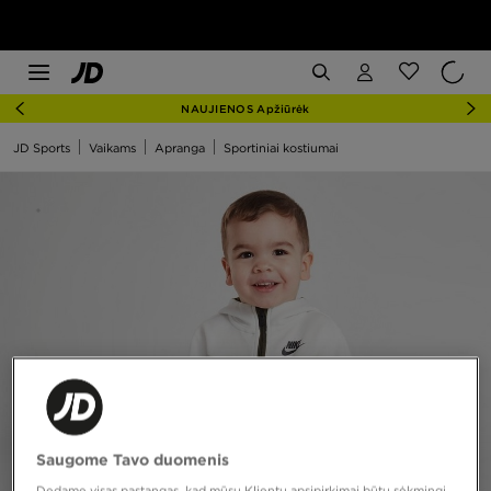
NAUJIENOS Apžiūrėk
JD Sports
Vaikams
Apranga
Sportiniai kostiumai
Saugome Tavo duomenis
Dedame visas pastangas, kad mūsų Klientų apsipirkimai būtų sėkmingi,