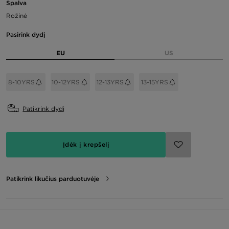
Spalva
Rožinė
Pasirink dydį
EU
US
8-10YRS
10-12YRS
12-13YRS
13-15YRS
Patikrink dydį
Įdėk į krepšelį
Patikrink likučius parduotuvėje