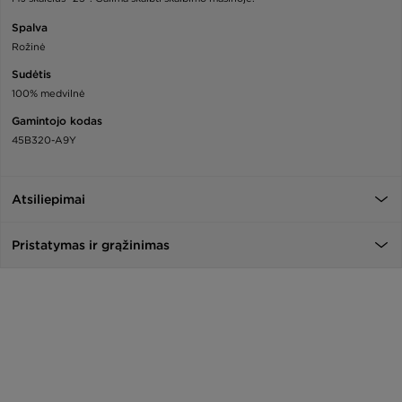
Spalva
Rožinė
Sudėtis
100% medvilnė
Gamintojo kodas
45B320-A9Y
Atsiliepimai
Pristatymas ir grąžinimas