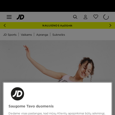
NAUJIENOS Apžiūrėk
JD Sports
Vaikams
Apranga
Suknelės
Saugome Tavo duomenis
Dedame visas pastangas, kad mūsų Klientų apsipirkimai būtų sėkmingi,