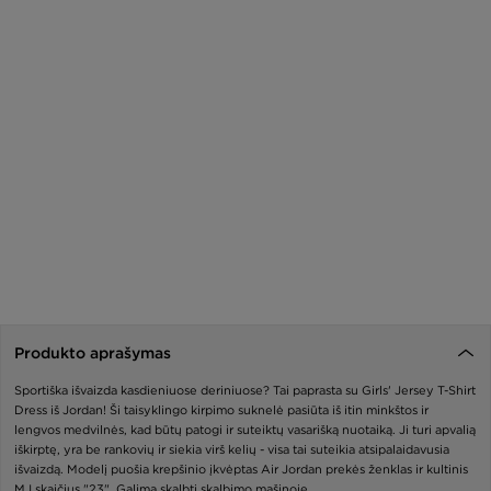
Produkto aprašymas
Sportiška išvaizda kasdieniuose deriniuose? Tai paprasta su Girls' Jersey T-Shirt
Dress iš Jordan! Ši taisyklingo kirpimo suknelė pasiūta iš itin minkštos ir
lengvos medvilnės, kad būtų patogi ir suteiktų vasarišką nuotaiką. Ji turi apvalią
iškirptę, yra be rankovių ir siekia virš kelių - visa tai suteikia atsipalaidavusia
išvaizdą. Modelį puošia krepšinio įkvėptas Air Jordan prekės ženklas ir kultinis
MJ skaičius "23". Galima skalbti skalbimo mašinoje.