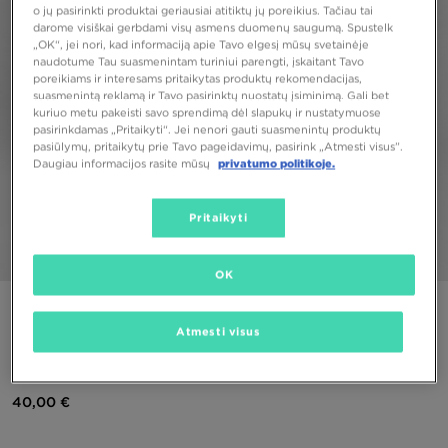
o jų pasirinkti produktai geriausiai atitiktų jų poreikius. Tačiau tai
darome visiškai gerbdami visų asmens duomenų saugumą. Spustelk
„OK“, jei nori, kad informaciją apie Tavo elgesį mūsų svetainėje
naudotume Tau suasmenintam turiniui parengti, įskaitant Tavo
poreikiams ir interesams pritaikytas produktų rekomendacijas,
suasmenintą reklamą ir Tavo pasirinktų nuostatų įsiminimą. Gali bet
kuriuo metu pakeisti savo sprendimą dėl slapukų ir nustatymuose
pasirinkdamas „Pritaikyti“. Jei nenori gauti suasmenintų produktų
pasiūlymų, pritaikytų prie Tavo pageidavimų, pasirink „Atmesti visus”.
Daugiau informacijos rasite mūsų
privatumo politikoje.
Pritaikyti
1/5
OK
PUIKUS PASIŪLYMAS
Atmesti visus
JORDAN SUKNELĖ HBR JERSEY TRENINGASS GIRL
40,00 €