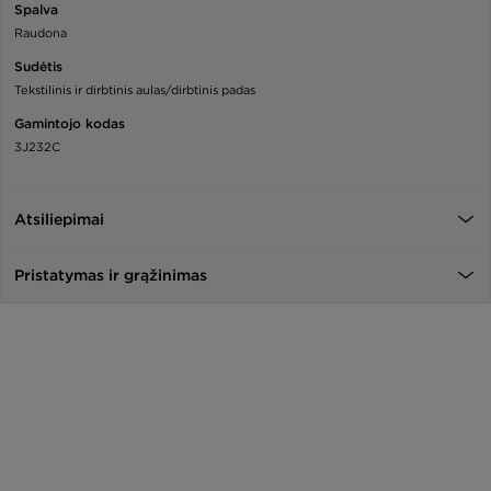
Spalva
Raudona
Sudėtis
Tekstilinis ir dirbtinis aulas/dirbtinis padas
Gamintojo kodas
3J232C
Atsiliepimai
Pristatymas ir grąžinimas