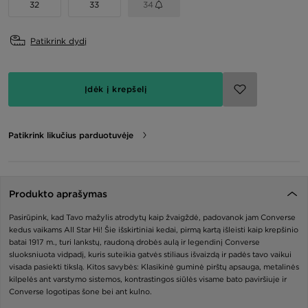
32
33
34
Patikrink dydį
Įdėk į krepšelį
Patikrink likučius parduotuvėje
Produkto aprašymas
Pasirūpink, kad Tavo mažylis atrodytų kaip žvaigždė, padovanok jam Converse
kedus vaikams All Star Hi! Šie išskirtiniai kedai, pirmą kartą išleisti kaip krepšinio
batai 1917 m., turi lankstų, raudoną drobės aulą ir legendinį Converse
sluoksniuota vidpadį, kuris suteikia gatvės stiliaus išvaizdą ir padės tavo vaikui
visada pasiekti tikslą. Kitos savybės: Klasikinė guminė pirštų apsauga, metalinės
kilpelės ant varstymo sistemos, kontrastingos siūlės visame bato paviršiuje ir
Converse logotipas šone bei ant kulno.