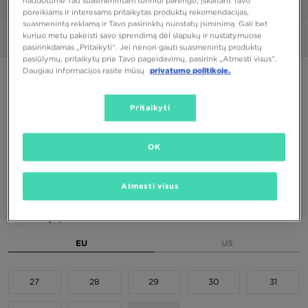
naudotume Tau suasmenintam turiniui parengti, įskaitant Tavo
1/6
poreikiams ir interesams pritaikytas produktų rekomendacijas,
suasmenintą reklamą ir Tavo pasirinktų nuostatų įsiminimą. Gali bet
kuriuo metu pakeisti savo sprendimą dėl slapukų ir nustatymuose
Nuotraukos
360°
pasirinkdamas „Pritaikyti“. Jei nenori gauti suasmenintų produktų
pasiūlymų, pritaikytų prie Tavo pageidavimų, pasirink „Atmesti visus”.
Daugiau informacijos rasite mūsų
privatumo politikoje.
PUIKUS PASIŪLYMAS
CONVERSE CHUCK TAYLOR AS CORE
Pritaikyti
42,00 €
OK
Spalva
Atmesti visus
Raudona
Pasirink dydį
EU
US
27
28
29
30
31