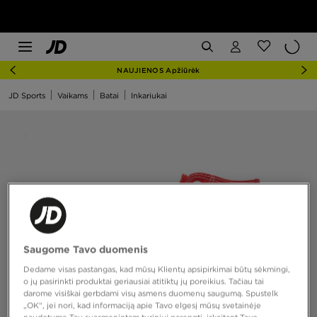
NAUJIENOS Apžiūrėk
JD Sports
Vaikams
Batai
Inkariukai
Saugome Tavo duomenis
Dedame visas pastangas, kad mūsų Klientų apsipirkimai būtų sėkmingi,
o jų pasirinkti produktai geriausiai atitiktų jų poreikius. Tačiau tai
darome visiškai gerbdami visų asmens duomenų saugumą. Spustelk
„OK“, jei nori, kad informaciją apie Tavo elgesį mūsų svetainėje