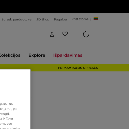
Pristatome į...
Surask parduotuvę
JD Blog
Pagalba
Explore
Išpardavimas
Kolekcijos
Explore
Išpardavimas
PERKAMIAUSIOS PREKĖS
 PASIŪLYMAS
eriausiai
 HYLANE
k „OK“, jei
rengti,
ą ir Tavo
atymuose
 €
vo pageidavimų,