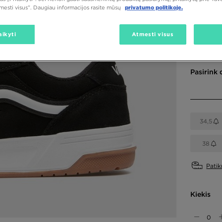
tmesti visus”. Daugiau informacijos rasite mūsų
privatumo politikoje.
aikyti
Atmesti visus
Spalva
Juoda
Pasirink 
34,5
38
Patik
Kiekis