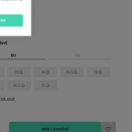
OK
dydį
EU
US
35
36
36,5
37
38,5
39
rink dydį
Įdėk į krepšelį