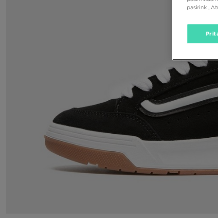
pasirink „A
Prit