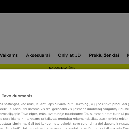
aikams
Aksesuarai
Only
Prekių
Vaikams
Aksesuarai
Only at JD
Prekių ženklai
at
ženklai
JD
NAUJIENLAIŠKIS
 Tavo duomenis
PUIKUS
 pastangas, kad mūsų Klientų apsipirkimai būtų sėkmingi, o jų pasirinkti produktai g
VANS
 poreikius. Tačiau tai darome visiškai gerbdami visų asmens duomenų saugumą. Spustel
nformaciją apie Tavo elgesį mūsų svetainėje naudotume Tau suasmenintam turiniui pa
avo poreikiams ir interesams pritaikytas produktų rekomendacijas, suasmenintą reklam
nuostatų įsiminimą. Gali bet kuriuo metu pakeisti savo sprendimą dėl slapukų ir nust
40,00
as „Pritaikyti“. Jei nenori gauti suasmenintų produktų pasiūlymų, pritaikytų prie Ta