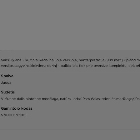
Vans Hylane – kultiniai kedai naujoje versijoje, reinterpretacija 1999 metų Upland mo
versijos pagyvins kiekvieną derinį – puikiai tiks tiek prie oversize komplektų, tiek pr
Spalva
Juoda
Sudėtis
Viršutinė dalis: sintetinė medžiaga, natūrali oda/ Pamušalas: tekstilės medžiaga/ P
Gamintojo kodas
VN000E919X11