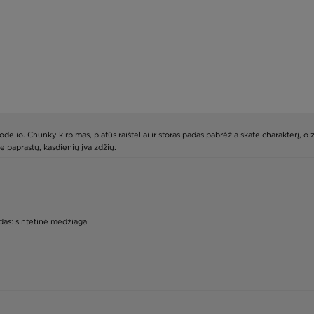
delio. Chunky kirpimas, platūs raišteliai ir storas padas pabrėžia skate charakterį, o 
ie paprastų, kasdienių įvaizdžių.
adas: sintetinė medžiaga